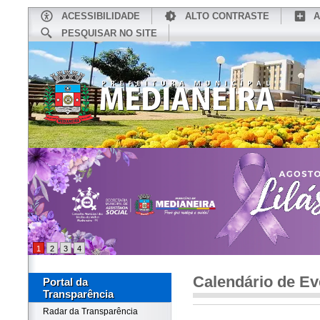
ACESSIBILIDADE
ALTO CONTRASTE
A
PESQUISAR NO SITE
INÍCIO
CONHEÇA MEDIANEIRA
TU
1
2
3
4
Calendário de Ev
Portal da
Transparência
Radar da Transparência