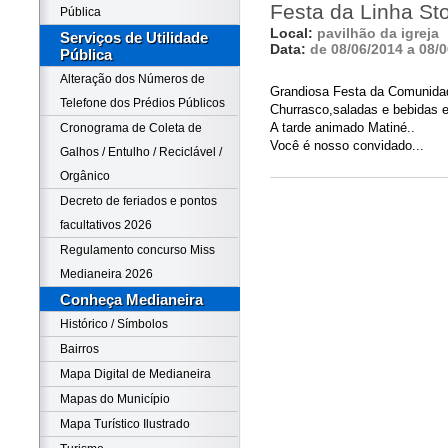
Festa da Linha St
Pública
Local:
pavilhão da igreja
Serviços de Utilidade
Data:
de 08/06/2014 a 08/
Pública
Alteração dos Números de
Grandiosa Festa da Comunida
Telefone dos Prédios Públicos
Churrasco,saladas e bebidas e
A tarde animado Matiné..
Cronograma de Coleta de
Você é nosso convidado...
Galhos / Entulho / Reciclável /
Orgânico
Decreto de feriados e pontos
facultativos 2026
Regulamento concurso Miss
Medianeira 2026
Conheça Medianeira
Histórico / Símbolos
Bairros
Mapa Digital de Medianeira
Mapas do Município
Mapa Turístico Ilustrado