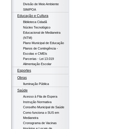
Divisão de Meio Ambiente
SIM/POA
Educação e Cultura
Biblioteca Cidadã
Núcleo Tecnológico
Educacional de Medianeira
(NTM)
Plano Municipal de Educação
Planos de Contingência -
Escolas e CMEIs
Parcerias - Lei 13.019
Alimentação Escolar
Esportes
Obras
Iluminação Pública
Saúde
Acesso à Fila de Espera
Instrução Normativa
Conselho Municipal de Saúde
Como funciona o SUS em
Medianeira
Cronograma de Vacinas
Horários e Locais de