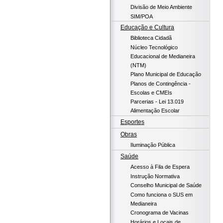
Divisão de Meio Ambiente
SIM/POA
Educação e Cultura
Biblioteca Cidadã
Núcleo Tecnológico
Educacional de Medianeira
(NTM)
Plano Municipal de Educação
Planos de Contingência -
Escolas e CMEIs
Parcerias - Lei 13.019
Alimentação Escolar
Esportes
Obras
Iluminação Pública
Saúde
Acesso à Fila de Espera
Instrução Normativa
Conselho Municipal de Saúde
Como funciona o SUS em
Medianeira
Cronograma de Vacinas
Horários e Locais de