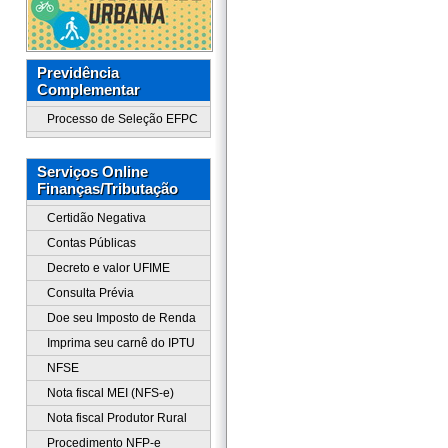
Previdência
Complementar
Processo de Seleção EFPC
Serviços Online
Finanças/Tributação
Certidão Negativa
Contas Públicas
Decreto e valor UFIME
Consulta Prévia
Doe seu Imposto de Renda
Imprima seu carnê do IPTU
NFSE
Nota fiscal MEI (NFS-e)
Nota fiscal Produtor Rural
Procedimento NFP-e