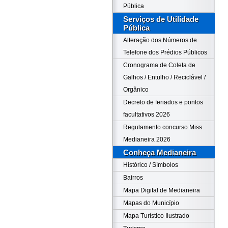
Pública
Serviços de Utilidade
Pública
Alteração dos Números de
Telefone dos Prédios Públicos
Cronograma de Coleta de
Galhos / Entulho / Reciclável /
Orgânico
Decreto de feriados e pontos
facultativos 2026
Regulamento concurso Miss
Medianeira 2026
Conheça Medianeira
Histórico / Símbolos
Bairros
Mapa Digital de Medianeira
Mapas do Município
Mapa Turístico Ilustrado