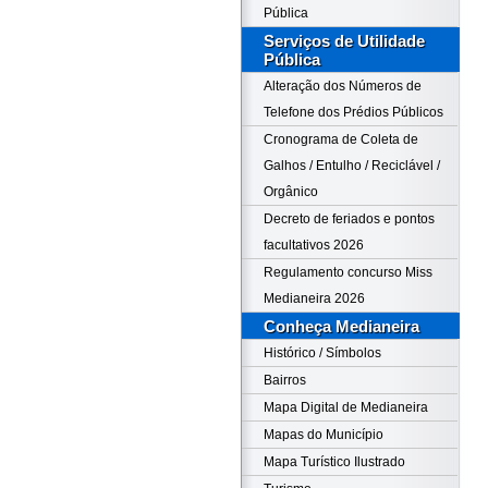
Pública
Serviços de Utilidade
Pública
Alteração dos Números de
Telefone dos Prédios Públicos
Cronograma de Coleta de
Galhos / Entulho / Reciclável /
Orgânico
Decreto de feriados e pontos
facultativos 2026
Regulamento concurso Miss
Medianeira 2026
Conheça Medianeira
Histórico / Símbolos
Bairros
Mapa Digital de Medianeira
Mapas do Município
Mapa Turístico Ilustrado