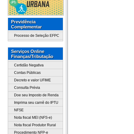
Previdência
Complementar
Processo de Seleção EFPC
Serviços Online
Finanças/Tributação
Certidão Negativa
Contas Públicas
Decreto e valor UFIME
Consulta Prévia
Doe seu Imposto de Renda
Imprima seu carnê do IPTU
NFSE
Nota fiscal MEI (NFS-e)
Nota fiscal Produtor Rural
Procedimento NFP-e