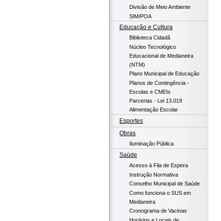
Divisão de Meio Ambiente
SIM/POA
Educação e Cultura
Biblioteca Cidadã
Núcleo Tecnológico
Educacional de Medianeira
(NTM)
Plano Municipal de Educação
Planos de Contingência -
Escolas e CMEIs
Parcerias - Lei 13.019
Alimentação Escolar
Esportes
Obras
Iluminação Pública
Saúde
Acesso à Fila de Espera
Instrução Normativa
Conselho Municipal de Saúde
Como funciona o SUS em
Medianeira
Cronograma de Vacinas
Horários e Locais de