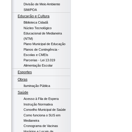
Divisão de Meio Ambiente
SIM/POA
Educação e Cultura
Biblioteca Cidadã
Núcleo Tecnológico
Educacional de Medianeira
(NTM)
Plano Municipal de Educação
Planos de Contingência -
Escolas e CMEIs
Parcerias - Lei 13.019
Alimentação Escolar
Esportes
Obras
Iluminação Pública
Saúde
Acesso à Fila de Espera
Instrução Normativa
Conselho Municipal de Saúde
Como funciona o SUS em
Medianeira
Cronograma de Vacinas
Horários e Locais de