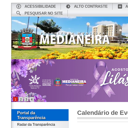
ACESSIBILIDADE
ALTO CONTRASTE
A
PESQUISAR NO SITE
INÍCIO
CONHEÇA MEDIANEIRA
TU
1
2
3
4
Calendário de Ev
Portal da
Transparência
Radar da Transparência