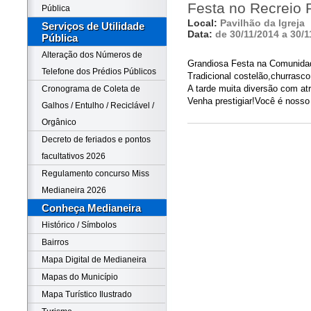
Festa no Recreio 
Pública
Local:
Pavilhão da Igreja
Serviços de Utilidade
Data:
de 30/11/2014 a 30/1
Pública
Alteração dos Números de
Grandiosa Festa na Comunidad
Telefone dos Prédios Públicos
Tradicional costelão,churrasco
A tarde muita diversão com at
Cronograma de Coleta de
Venha prestigiar!Você é nosso
Galhos / Entulho / Reciclável /
Orgânico
Decreto de feriados e pontos
facultativos 2026
Regulamento concurso Miss
Medianeira 2026
Conheça Medianeira
Histórico / Símbolos
Bairros
Mapa Digital de Medianeira
Mapas do Município
Mapa Turístico Ilustrado