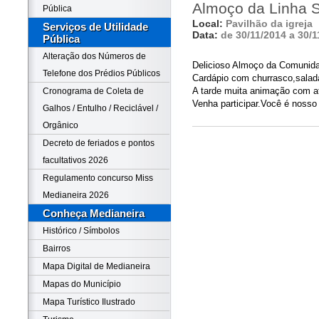
Almoço da Linha 
Pública
Local:
Pavilhão da igreja
Serviços de Utilidade
Data:
de 30/11/2014 a 30/1
Pública
Alteração dos Números de
Delicioso Almoço da Comunida
Telefone dos Prédios Públicos
Cardápio com churrasco,salad
A tarde muita animação com a
Cronograma de Coleta de
Venha participar.Você é nosso
Galhos / Entulho / Reciclável /
Orgânico
Decreto de feriados e pontos
facultativos 2026
Regulamento concurso Miss
Medianeira 2026
Conheça Medianeira
Histórico / Símbolos
Bairros
Mapa Digital de Medianeira
Mapas do Município
Mapa Turístico Ilustrado