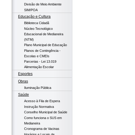
Divisão de Meio Ambiente
SIM/POA
Educação e Cultura
Biblioteca Cidadã
Núcleo Tecnológico
Educacional de Medianeira
(NTM)
Plano Municipal de Educação
Planos de Contingência -
Escolas e CMEIs
Parcerias - Lei 13.019
Alimentação Escolar
Esportes
Obras
Iluminação Pública
Saúde
Acesso à Fila de Espera
Instrução Normativa
Conselho Municipal de Saúde
Como funciona o SUS em
Medianeira
Cronograma de Vacinas
Horários e Locais de