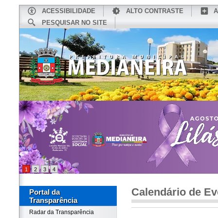
ACESSIBILIDADE
ALTO CONTRASTE
A
PESQUISAR NO SITE
INÍCIO
CONHEÇA MEDIANEIRA
TU
1
2
3
4
Calendário de Ev
Portal da
Transparência
Radar da Transparência