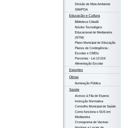
Divisão de Meio Ambiente
SIM/POA
Educação e Cultura
Biblioteca Cidadã
Núcleo Tecnológico
Educacional de Medianeira
(NTM)
Plano Municipal de Educação
Planos de Contingência -
Escolas e CMEIs
Parcerias - Lei 13.019
Alimentação Escolar
Esportes
Obras
Iluminação Pública
Saúde
Acesso à Fila de Espera
Instrução Normativa
Conselho Municipal de Saúde
Como funciona o SUS em
Medianeira
Cronograma de Vacinas
Horários e Locais de