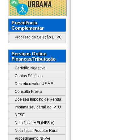
Previdência
Complementar
Processo de Seleção EFPC
Serviços Online
Finanças/Tributação
Certidão Negativa
Contas Públicas
Decreto e valor UFIME
Consulta Prévia
Doe seu Imposto de Renda
Imprima seu carnê do IPTU
NFSE
Nota fiscal MEI (NFS-e)
Nota fiscal Produtor Rural
Procedimento NFP-e