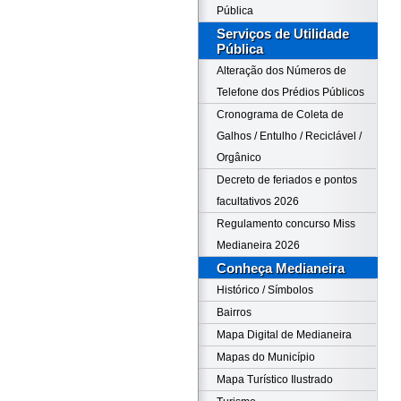
Pública
Serviços de Utilidade
Pública
Alteração dos Números de
Telefone dos Prédios Públicos
Cronograma de Coleta de
Galhos / Entulho / Reciclável /
Orgânico
Decreto de feriados e pontos
facultativos 2026
Regulamento concurso Miss
Medianeira 2026
Conheça Medianeira
Histórico / Símbolos
Bairros
Mapa Digital de Medianeira
Mapas do Município
Mapa Turístico Ilustrado