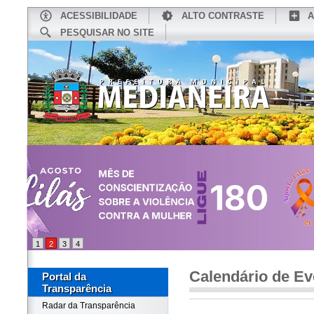
ACESSIBILIDADE
ALTO CONTRASTE
A
PESQUISAR NO SITE
INÍCIO
CONHEÇA MEDIANEIRA
TU
1
2
3
4
Calendário de Ev
Portal da
Transparência
Radar da Transparência