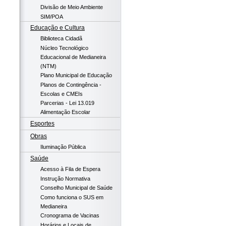
Divisão de Meio Ambiente
SIM/POA
Educação e Cultura
Biblioteca Cidadã
Núcleo Tecnológico
Educacional de Medianeira
(NTM)
Plano Municipal de Educação
Planos de Contingência -
Escolas e CMEIs
Parcerias - Lei 13.019
Alimentação Escolar
Esportes
Obras
Iluminação Pública
Saúde
Acesso à Fila de Espera
Instrução Normativa
Conselho Municipal de Saúde
Como funciona o SUS em
Medianeira
Cronograma de Vacinas
Horários e Locais de