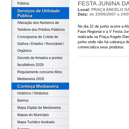
FESTA JUNINA D
Pública
Local:
PRAÇA ANGELO D
Serviços de Utilidade
Data:
de 23/06/2007 a 24/
Pública
Alteração dos Números de
No dia 22 de junho ocorre a A
Telefone dos Prédios Públicos
Fase Regional e a V Festa J
realizada na Praça Angelo Daro
Cronograma de Coleta de
junho onde não há cobrança d
Galhos / Entulho / Reciclável /
comercializa seus produtos.
Orgânico
Decreto de feriados e pontos
facultativos 2026
Regulamento concurso Miss
Medianeira 2026
Conheça Medianeira
Histórico / Símbolos
Bairros
Mapa Digital de Medianeira
Mapas do Município
Mapa Turístico Ilustrado