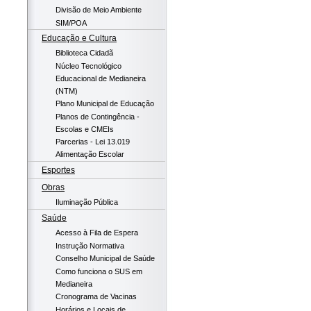
Divisão de Meio Ambiente
SIM/POA
Educação e Cultura
Biblioteca Cidadã
Núcleo Tecnológico
Educacional de Medianeira
(NTM)
Plano Municipal de Educação
Planos de Contingência -
Escolas e CMEIs
Parcerias - Lei 13.019
Alimentação Escolar
Esportes
Obras
Iluminação Pública
Saúde
Acesso à Fila de Espera
Instrução Normativa
Conselho Municipal de Saúde
Como funciona o SUS em
Medianeira
Cronograma de Vacinas
Horários e Locais de