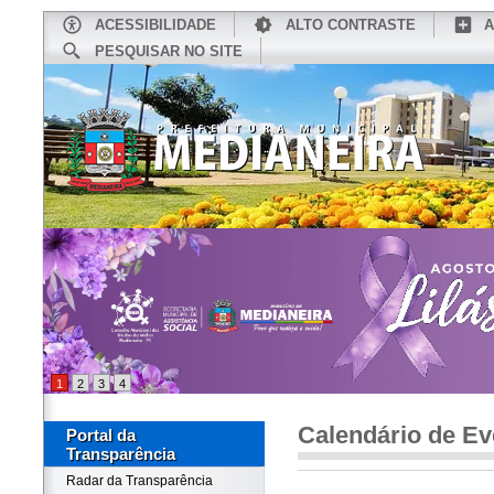
ACESSIBILIDADE
ALTO CONTRASTE
A
PESQUISAR NO SITE
INÍCIO
CONHEÇA MEDIANEIRA
TU
1
2
3
4
Calendário de Ev
Portal da
Transparência
Radar da Transparência