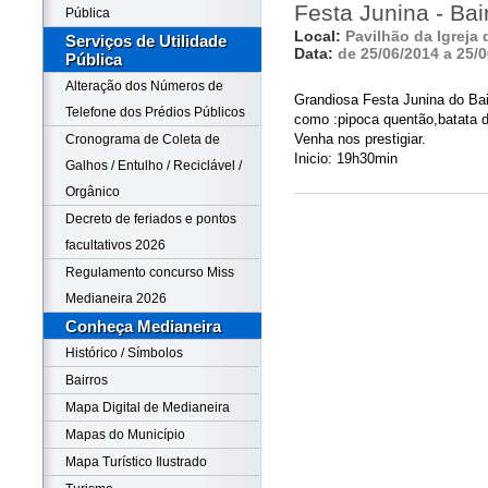
Festa Junina - Bai
Pública
Local:
Pavilhão da Igreja 
Serviços de Utilidade
Data:
de 25/06/2014 a 25/
Pública
Alteração dos Números de
Grandiosa Festa Junina do Bai
Telefone dos Prédios Públicos
como :pipoca quentão,batata d
Venha nos prestigiar.
Cronograma de Coleta de
Inicio: 19h30min
Galhos / Entulho / Reciclável /
Orgânico
Decreto de feriados e pontos
facultativos 2026
Regulamento concurso Miss
Medianeira 2026
Conheça Medianeira
Histórico / Símbolos
Bairros
Mapa Digital de Medianeira
Mapas do Município
Mapa Turístico Ilustrado