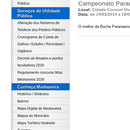
Campeonato Paran
Pública
Local:
Cidade Coronel Viv
Serviços de Utilidade
Data:
de 14/03/2014 a 16/
Pública
Alteração dos Números de
O melhor da Bocha Paranaen
Telefone dos Prédios Públicos
Cronograma de Coleta de
Galhos / Entulho / Reciclável /
Orgânico
Decreto de feriados e pontos
facultativos 2026
Regulamento concurso Miss
Medianeira 2026
Conheça Medianeira
Histórico / Símbolos
Bairros
Mapa Digital de Medianeira
Mapas do Município
Mapa Turístico Ilustrado