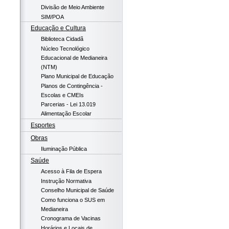
Divisão de Meio Ambiente
SIM/POA
Educação e Cultura
Biblioteca Cidadã
Núcleo Tecnológico
Educacional de Medianeira
(NTM)
Plano Municipal de Educação
Planos de Contingência -
Escolas e CMEIs
Parcerias - Lei 13.019
Alimentação Escolar
Esportes
Obras
Iluminação Pública
Saúde
Acesso à Fila de Espera
Instrução Normativa
Conselho Municipal de Saúde
Como funciona o SUS em
Medianeira
Cronograma de Vacinas
Horários e Locais de