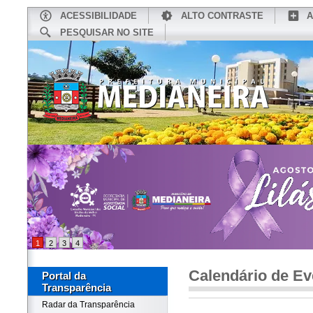
ACESSIBILIDADE
ALTO CONTRASTE
A
PESQUISAR NO SITE
INÍCIO
CONHEÇA MEDIANEIRA
TU
1
2
3
4
Calendário de Ev
Portal da
Transparência
Radar da Transparência