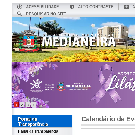
ACESSIBILIDADE
ALTO CONTRASTE
A
PESQUISAR NO SITE
INÍCIO
CONHEÇA MEDIANEIRA
TU
1
2
3
4
Calendário de Ev
Portal da
Transparência
Radar da Transparência