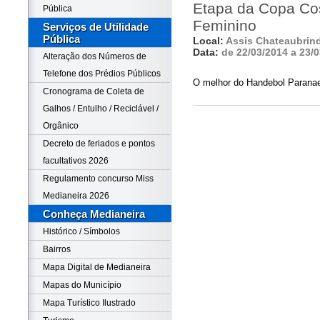
Etapa da Copa Co
Pública
Feminino
Serviços de Utilidade
Pública
Local:
Assis Chateaubrin
Data:
de 22/03/2014 a 23/
Alteração dos Números de
Telefone dos Prédios Públicos
O melhor do Handebol Parana
Cronograma de Coleta de
Galhos / Entulho / Reciclável /
Orgânico
Decreto de feriados e pontos
facultativos 2026
Regulamento concurso Miss
Medianeira 2026
Conheça Medianeira
Histórico / Símbolos
Bairros
Mapa Digital de Medianeira
Mapas do Município
Mapa Turístico Ilustrado