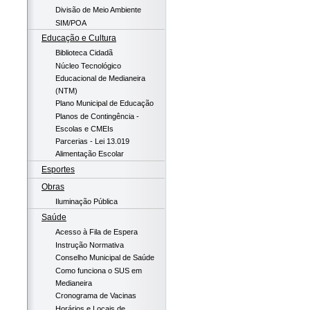
Divisão de Meio Ambiente
SIM/POA
Educação e Cultura
Biblioteca Cidadã
Núcleo Tecnológico
Educacional de Medianeira
(NTM)
Plano Municipal de Educação
Planos de Contingência -
Escolas e CMEIs
Parcerias - Lei 13.019
Alimentação Escolar
Esportes
Obras
Iluminação Pública
Saúde
Acesso à Fila de Espera
Instrução Normativa
Conselho Municipal de Saúde
Como funciona o SUS em
Medianeira
Cronograma de Vacinas
Horários e Locais de