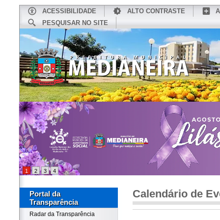
ACESSIBILIDADE
ALTO CONTRASTE
A
PESQUISAR NO SITE
INÍCIO
CONHEÇA MEDIANEIRA
TU
1
2
3
4
Calendário de Ev
Portal da
Transparência
Radar da Transparência