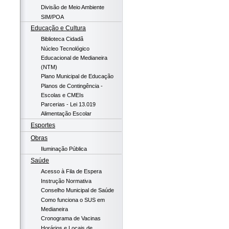
Divisão de Meio Ambiente
SIM/POA
Educação e Cultura
Biblioteca Cidadã
Núcleo Tecnológico
Educacional de Medianeira
(NTM)
Plano Municipal de Educação
Planos de Contingência -
Escolas e CMEIs
Parcerias - Lei 13.019
Alimentação Escolar
Esportes
Obras
Iluminação Pública
Saúde
Acesso à Fila de Espera
Instrução Normativa
Conselho Municipal de Saúde
Como funciona o SUS em
Medianeira
Cronograma de Vacinas
Horários e Locais de