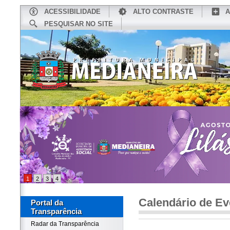
ACESSIBILIDADE
ALTO CONTRASTE
A
PESQUISAR NO SITE
INÍCIO
CONHEÇA MEDIANEIRA
TU
1
2
3
4
Calendário de Ev
Portal da
Transparência
Radar da Transparência