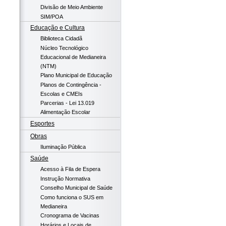
Divisão de Meio Ambiente
SIM/POA
Educação e Cultura
Biblioteca Cidadã
Núcleo Tecnológico
Educacional de Medianeira
(NTM)
Plano Municipal de Educação
Planos de Contingência -
Escolas e CMEIs
Parcerias - Lei 13.019
Alimentação Escolar
Esportes
Obras
Iluminação Pública
Saúde
Acesso à Fila de Espera
Instrução Normativa
Conselho Municipal de Saúde
Como funciona o SUS em
Medianeira
Cronograma de Vacinas
Horários e Locais de