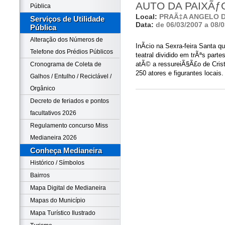
AUTO DA PAIXÃƒ
Pública
Local:
PRAÃ‡A ANGELO 
Serviços de Utilidade
Data:
de 06/03/2007 a 08/
Pública
Alteração dos Números de
InÃ­cio na Sexra-feira Santa 
Telefone dos Prédios Públicos
teatral dividido em trÃªs par
atÃ© a ressureiÃ§Ã£o de Cris
Cronograma de Coleta de
250 atores e figurantes locais.
Galhos / Entulho / Reciclável /
Orgânico
Decreto de feriados e pontos
facultativos 2026
Regulamento concurso Miss
Medianeira 2026
Conheça Medianeira
Histórico / Símbolos
Bairros
Mapa Digital de Medianeira
Mapas do Município
Mapa Turístico Ilustrado