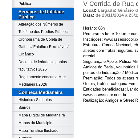
V Corrida de Rua
Pública
Local:
Largada: Ginásio d
Serviços de Utilidade
Data:
de 23/11/2014 a 23/1
Pública
Alteração dos Números de
Horário: 08h
Telefone dos Prédios Públicos
Percurso: 5 km e 10 km e ca
Inscrições: www.assessocor.c
Cronograma de Coleta de
Estrutura: Corrida Nacional, c
Galhos / Entulho / Reciclável /
atletas com frutas, iogurtes, 
Orgânico
arterial
Segurança e Apoio: Policia Mil
Decreto de feriados e pontos
Amigos do Pedal, voluntários
facultativos 2026
postos de hidratação;2 Médico
Regulamento concurso Miss
Premiação: Todos os atletas 
Gerais;Troféus categoria Femi
Medianeira 2026
Entidades beneficiadas: Lar d
Conheça Medianeira
www.assessocor.com.br
Histórico / Símbolos
Realização: Amigos e Street R
Bairros
Mapa Digital de Medianeira
Mapas do Município
Mapa Turístico Ilustrado