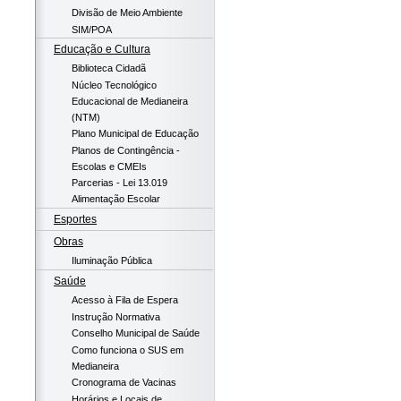
Divisão de Meio Ambiente
SIM/POA
Educação e Cultura
Biblioteca Cidadã
Núcleo Tecnológico
Educacional de Medianeira
(NTM)
Plano Municipal de Educação
Planos de Contingência -
Escolas e CMEIs
Parcerias - Lei 13.019
Alimentação Escolar
Esportes
Obras
Iluminação Pública
Saúde
Acesso à Fila de Espera
Instrução Normativa
Conselho Municipal de Saúde
Como funciona o SUS em
Medianeira
Cronograma de Vacinas
Horários e Locais de