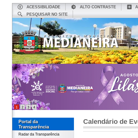
ACESSIBILIDADE
ALTO CONTRASTE
A
PESQUISAR NO SITE
INÍCIO
CONHEÇA MEDIANEIRA
TU
1
2
3
4
Calendário de Ev
Portal da
Transparência
Radar da Transparência