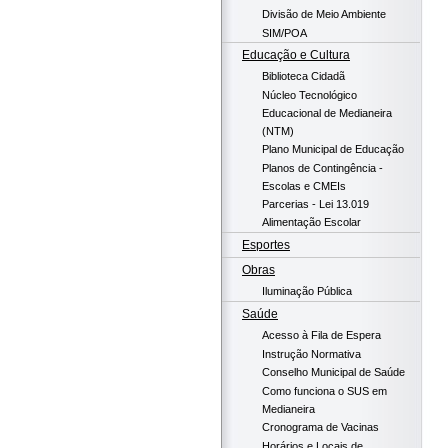
Divisão de Meio Ambiente
SIM/POA
Educação e Cultura
Biblioteca Cidadã
Núcleo Tecnológico
Educacional de Medianeira
(NTM)
Plano Municipal de Educação
Planos de Contingência -
Escolas e CMEIs
Parcerias - Lei 13.019
Alimentação Escolar
Esportes
Obras
Iluminação Pública
Saúde
Acesso à Fila de Espera
Instrução Normativa
Conselho Municipal de Saúde
Como funciona o SUS em
Medianeira
Cronograma de Vacinas
Horários e Locais de