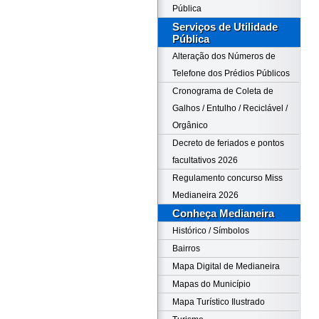
Pública
Serviços de Utilidade
Pública
Alteração dos Números de
Telefone dos Prédios Públicos
Cronograma de Coleta de
Galhos / Entulho / Reciclável /
Orgânico
Decreto de feriados e pontos
facultativos 2026
Regulamento concurso Miss
Medianeira 2026
Conheça Medianeira
Histórico / Símbolos
Bairros
Mapa Digital de Medianeira
Mapas do Município
Mapa Turístico Ilustrado