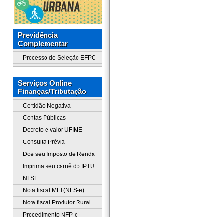
Previdência
Complementar
Processo de Seleção EFPC
Serviços Online
Finanças/Tributação
Certidão Negativa
Contas Públicas
Decreto e valor UFIME
Consulta Prévia
Doe seu Imposto de Renda
Imprima seu carnê do IPTU
NFSE
Nota fiscal MEI (NFS-e)
Nota fiscal Produtor Rural
Procedimento NFP-e