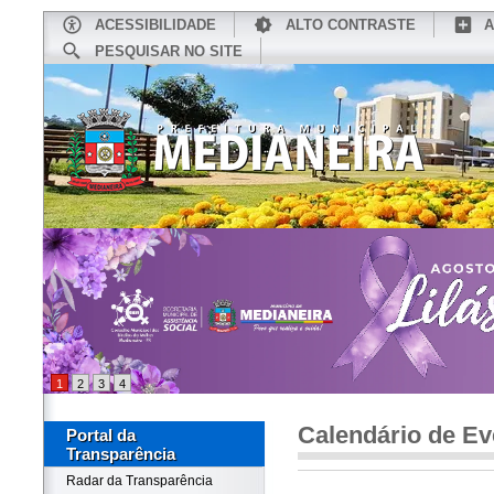
ACESSIBILIDADE
ALTO CONTRASTE
A
PESQUISAR NO SITE
INÍCIO
CONHEÇA MEDIANEIRA
TU
1
2
3
4
Calendário de Ev
Portal da
Transparência
Radar da Transparência