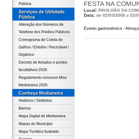
FESTA NA COMU
Pública
Local:
PAVILHÃO DA CO
Serviços de Utilidade
Data:
de 02/03/2008 a 02/
Pública
Alteração dos Números de
Evento gastronômico - Almoço 
Telefone dos Prédios Públicos
Cronograma de Coleta de
Galhos / Entulho / Reciclável /
Orgânico
Decreto de feriados e pontos
facultativos 2026
Regulamento concurso Miss
Medianeira 2026
Conheça Medianeira
Histórico / Símbolos
Bairros
Mapa Digital de Medianeira
Mapas do Município
Mapa Turístico Ilustrado