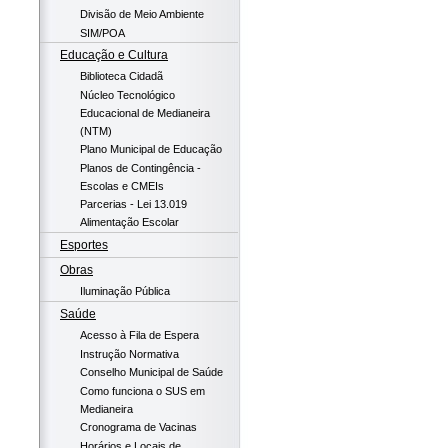
Divisão de Meio Ambiente
SIM/POA
Educação e Cultura
Biblioteca Cidadã
Núcleo Tecnológico
Educacional de Medianeira
(NTM)
Plano Municipal de Educação
Planos de Contingência -
Escolas e CMEIs
Parcerias - Lei 13.019
Alimentação Escolar
Esportes
Obras
Iluminação Pública
Saúde
Acesso à Fila de Espera
Instrução Normativa
Conselho Municipal de Saúde
Como funciona o SUS em
Medianeira
Cronograma de Vacinas
Horários e Locais de