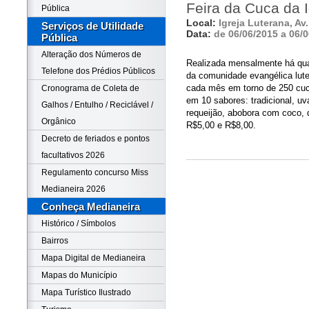
Feira da Cuca da I
Pública
Local:
Igreja Luterana, A
Serviços de Utilidade
Data:
de 06/06/2015 a 06/
Pública
Alteração dos Números de
Realizada mensalmente há quas
Telefone dos Prédios Públicos
da comunidade evangélica lute
cada mês em torno de 250 cuc
Cronograma de Coleta de
em 10 sabores: tradicional, uv
Galhos / Entulho / Reciclável /
requeijão, abobora com coco, 
Orgânico
R$5,00 e R$8,00.
Decreto de feriados e pontos
facultativos 2026
Regulamento concurso Miss
Medianeira 2026
Conheça Medianeira
Histórico / Símbolos
Bairros
Mapa Digital de Medianeira
Mapas do Município
Mapa Turístico Ilustrado