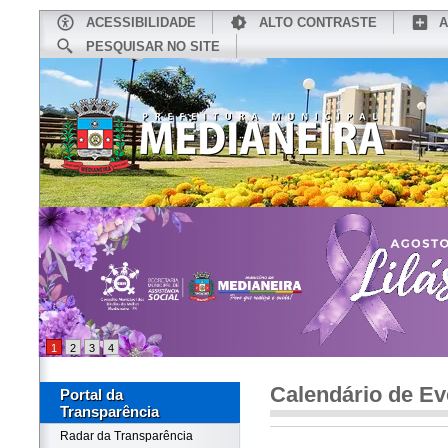
ACESSIBILIDADE
ALTO CONTRASTE
A
PESQUISAR NO SITE
INÍCIO
CONHEÇA MEDIANEIRA
TU
1
2
3
4
Calendário de Ev
Portal da
Transparência
Radar da Transparência