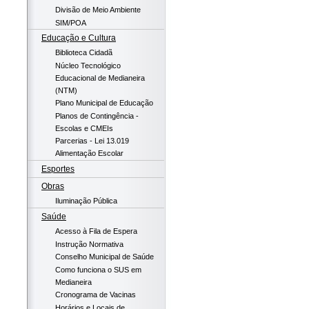
Divisão de Meio Ambiente
SIM/POA
Educação e Cultura
Biblioteca Cidadã
Núcleo Tecnológico
Educacional de Medianeira
(NTM)
Plano Municipal de Educação
Planos de Contingência -
Escolas e CMEIs
Parcerias - Lei 13.019
Alimentação Escolar
Esportes
Obras
Iluminação Pública
Saúde
Acesso à Fila de Espera
Instrução Normativa
Conselho Municipal de Saúde
Como funciona o SUS em
Medianeira
Cronograma de Vacinas
Horários e Locais de