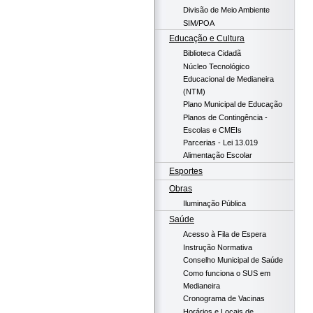
Divisão de Meio Ambiente
SIM/POA
Educação e Cultura
Biblioteca Cidadã
Núcleo Tecnológico
Educacional de Medianeira
(NTM)
Plano Municipal de Educação
Planos de Contingência -
Escolas e CMEIs
Parcerias - Lei 13.019
Alimentação Escolar
Esportes
Obras
Iluminação Pública
Saúde
Acesso à Fila de Espera
Instrução Normativa
Conselho Municipal de Saúde
Como funciona o SUS em
Medianeira
Cronograma de Vacinas
Horários e Locais de