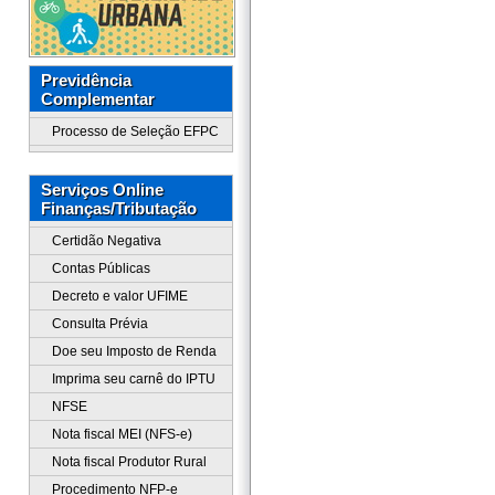
Previdência
Complementar
Processo de Seleção EFPC
Serviços Online
Finanças/Tributação
Certidão Negativa
Contas Públicas
Decreto e valor UFIME
Consulta Prévia
Doe seu Imposto de Renda
Imprima seu carnê do IPTU
NFSE
Nota fiscal MEI (NFS-e)
Nota fiscal Produtor Rural
Procedimento NFP-e