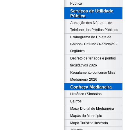
Pública
Serviços de Utilidade
Pública
Alteração dos Números de
Telefone dos Prédios Públicos
Cronograma de Coleta de
Galhos / Entulho / Reciclável /
Orgânico
Decreto de feriados e pontos
facultativos 2026
Regulamento concurso Miss
Medianeira 2026
Conheça Medianeira
Histórico / Símbolos
Bairros
Mapa Digital de Medianeira
Mapas do Município
Mapa Turístico Ilustrado