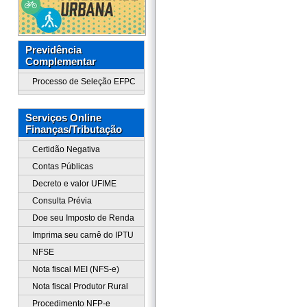
Previdência
Complementar
Processo de Seleção EFPC
Serviços Online
Finanças/Tributação
Certidão Negativa
Contas Públicas
Decreto e valor UFIME
Consulta Prévia
Doe seu Imposto de Renda
Imprima seu carnê do IPTU
NFSE
Nota fiscal MEI (NFS-e)
Nota fiscal Produtor Rural
Procedimento NFP-e