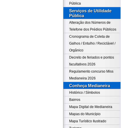
Pública
Serviços de Utilidade
Pública
Alteração dos Números de
Telefone dos Prédios Públicos
Cronograma de Coleta de
Galhos / Entulho / Reciclável /
Orgânico
Decreto de feriados e pontos
facultativos 2026
Regulamento concurso Miss
Medianeira 2026
Conheça Medianeira
Histórico / Símbolos
Bairros
Mapa Digital de Medianeira
Mapas do Município
Mapa Turístico Ilustrado