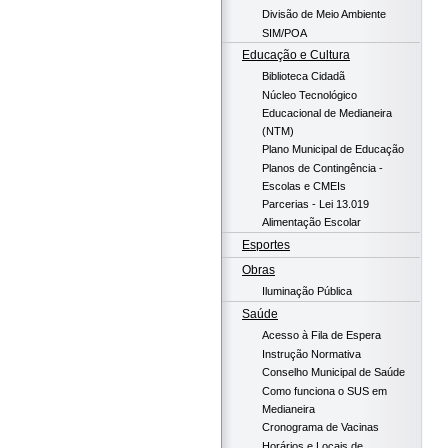
Divisão de Meio Ambiente
SIM/POA
Educação e Cultura
Biblioteca Cidadã
Núcleo Tecnológico
Educacional de Medianeira
(NTM)
Plano Municipal de Educação
Planos de Contingência -
Escolas e CMEIs
Parcerias - Lei 13.019
Alimentação Escolar
Esportes
Obras
Iluminação Pública
Saúde
Acesso à Fila de Espera
Instrução Normativa
Conselho Municipal de Saúde
Como funciona o SUS em
Medianeira
Cronograma de Vacinas
Horários e Locais de