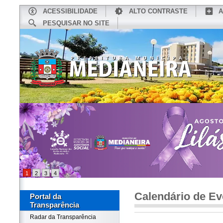
ACESSIBILIDADE
ALTO CONTRASTE
A
PESQUISAR NO SITE
INÍCIO
CONHEÇA MEDIANEIRA
TU
1
2
3
4
Calendário de Ev
Portal da
Transparência
Radar da Transparência