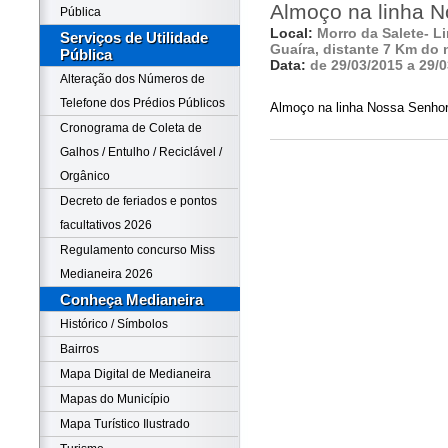
Almoço na linha N
Pública
Local:
Morro da Salete- L
Serviços de Utilidade
Guaíra, distante 7 Km do 
Pública
Data:
de 29/03/2015 a 29/
Alteração dos Números de
Telefone dos Prédios Públicos
Almoço na linha Nossa Senhor
Cronograma de Coleta de
Galhos / Entulho / Reciclável /
Orgânico
Decreto de feriados e pontos
facultativos 2026
Regulamento concurso Miss
Medianeira 2026
Conheça Medianeira
Histórico / Símbolos
Bairros
Mapa Digital de Medianeira
Mapas do Município
Mapa Turístico Ilustrado