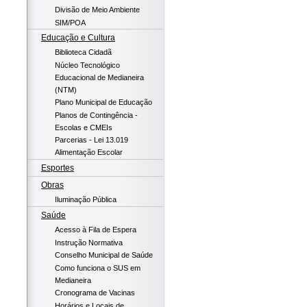
Divisão de Meio Ambiente
SIM/POA
Educação e Cultura
Biblioteca Cidadã
Núcleo Tecnológico
Educacional de Medianeira
(NTM)
Plano Municipal de Educação
Planos de Contingência -
Escolas e CMEIs
Parcerias - Lei 13.019
Alimentação Escolar
Esportes
Obras
Iluminação Pública
Saúde
Acesso à Fila de Espera
Instrução Normativa
Conselho Municipal de Saúde
Como funciona o SUS em
Medianeira
Cronograma de Vacinas
Horários e Locais de