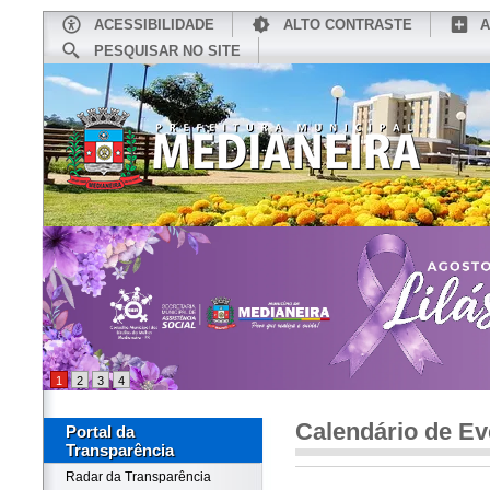
ACESSIBILIDADE
ALTO CONTRASTE
A
PESQUISAR NO SITE
INÍCIO
CONHEÇA MEDIANEIRA
TU
1
2
3
4
Calendário de Ev
Portal da
Transparência
Radar da Transparência