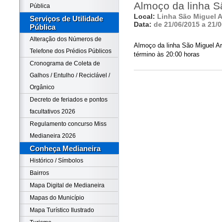
Almoço da linha S
Pública
Local:
Linha São Miguel 
Serviços de Utilidade
Data:
de 21/06/2015 a 21/
Pública
Alteração dos Números de
Almoço da linha São Miguel Ar
Telefone dos Prédios Públicos
término às 20:00 horas
Cronograma de Coleta de
Galhos / Entulho / Reciclável /
Orgânico
Decreto de feriados e pontos
facultativos 2026
Regulamento concurso Miss
Medianeira 2026
Conheça Medianeira
Histórico / Símbolos
Bairros
Mapa Digital de Medianeira
Mapas do Município
Mapa Turístico Ilustrado