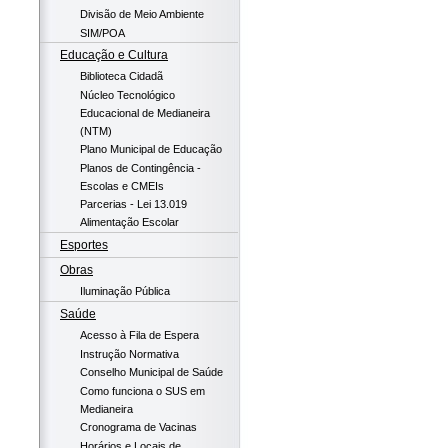
Divisão de Meio Ambiente
SIM/POA
Educação e Cultura
Biblioteca Cidadã
Núcleo Tecnológico
Educacional de Medianeira
(NTM)
Plano Municipal de Educação
Planos de Contingência -
Escolas e CMEIs
Parcerias - Lei 13.019
Alimentação Escolar
Esportes
Obras
Iluminação Pública
Saúde
Acesso à Fila de Espera
Instrução Normativa
Conselho Municipal de Saúde
Como funciona o SUS em
Medianeira
Cronograma de Vacinas
Horários e Locais de