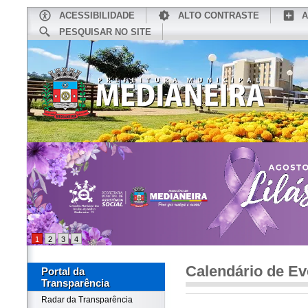
ACESSIBILIDADE
ALTO CONTRASTE
A
PESQUISAR NO SITE
INÍCIO
CONHEÇA MEDIANEIRA
TU
1
2
3
4
Calendário de Ev
Portal da
Transparência
Radar da Transparência