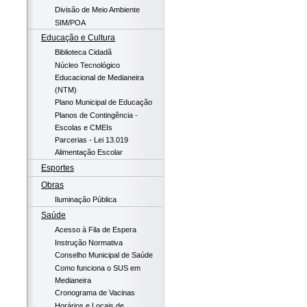
Divisão de Meio Ambiente
SIM/POA
Educação e Cultura
Biblioteca Cidadã
Núcleo Tecnológico
Educacional de Medianeira
(NTM)
Plano Municipal de Educação
Planos de Contingência -
Escolas e CMEIs
Parcerias - Lei 13.019
Alimentação Escolar
Esportes
Obras
Iluminação Pública
Saúde
Acesso à Fila de Espera
Instrução Normativa
Conselho Municipal de Saúde
Como funciona o SUS em
Medianeira
Cronograma de Vacinas
Horários e Locais de