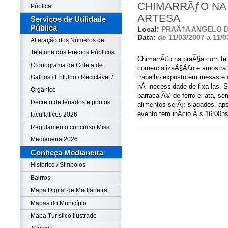
CHIMARRÃƒO NA 
Pública
ARTESA
Serviços de Utilidade
Pública
Local:
PRAÃ‡A ANGELO 
Data:
de 11/03/2007 a 11/0
Alteração dos Números de
Telefone dos Prédios Públicos
ChimarrÃ£o na praÃ§a com fe
Cronograma de Coleta de
comercializaÃ§Ã£o e amostra 
trabalho exposto em mesas e 
Galhos / Entulho / Reciclável /
hÃ necessidade de fixa-las. S
Orgânico
barraca Ã© de ferro e lata, s
Decreto de feriados e pontos
alimentos serÃ¡: slagados, aps
evento tem inÃ­cio Ã s 16:00h
facultativos 2026
Regulamento concurso Miss
Medianeira 2026
Conheça Medianeira
Histórico / Símbolos
Bairros
Mapa Digital de Medianeira
Mapas do Município
Mapa Turístico Ilustrado