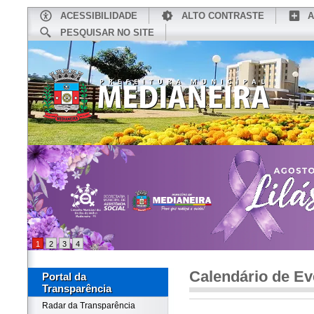
ACESSIBILIDADE
ALTO CONTRASTE
A
PESQUISAR NO SITE
INÍCIO
CONHEÇA MEDIANEIRA
TU
1
2
3
4
Calendário de Ev
Portal da
Transparência
Radar da Transparência