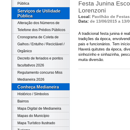
Festa Junina Esco
Pública
Lorenzoni
Serviços de Utilidade
Pública
Local:
Pavilhão de Festas 
Data:
de 13/06/2015 a 13/
Alteração dos Números de
Telefone dos Prédios Públicos
A tradicional festa junina é re
Cronograma de Coleta de
tradições da época, envolvend
pais e funcionários. Tem iníc
Galhos / Entulho / Reciclável /
Haverá quitutes da época, div
Orgânico
sinhozinho e sinhazinha, pesca
Decreto de feriados e pontos
muita diversão.
facultativos 2026
Regulamento concurso Miss
Medianeira 2026
Conheça Medianeira
Histórico / Símbolos
Bairros
Mapa Digital de Medianeira
Mapas do Município
Mapa Turístico Ilustrado