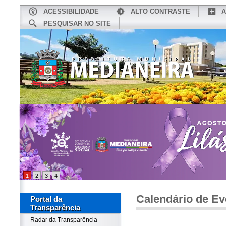
ACESSIBILIDADE
ALTO CONTRASTE
A
PESQUISAR NO SITE
INÍCIO
CONHEÇA MEDIANEIRA
TU
1
2
3
4
Calendário de Ev
Portal da
Transparência
Radar da Transparência