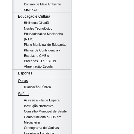
Divisão de Meio Ambiente
SIM/POA
Educação e Cultura
Biblioteca Cidadã
Núcleo Tecnológico
Educacional de Medianeira
(NTM)
Plano Municipal de Educação
Planos de Contingência -
Escolas e CMEIs
Parcerias - Lei 13.019
Alimentação Escolar
Esportes
Obras
Iluminação Pública
Saúde
Acesso à Fila de Espera
Instrução Normativa
Conselho Municipal de Saúde
Como funciona o SUS em
Medianeira
Cronograma de Vacinas
Horários e Locais de