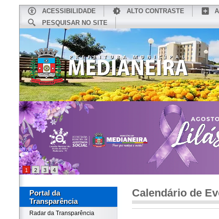
ACESSIBILIDADE
ALTO CONTRASTE
A
PESQUISAR NO SITE
INÍCIO
CONHEÇA MEDIANEIRA
TU
1
2
3
4
Calendário de Ev
Portal da
Transparência
Radar da Transparência