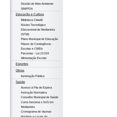
Divisão de Meio Ambiente
SIM/POA
Educação e Cultura
Biblioteca Cidadã
Núcleo Tecnológico
Educacional de Medianeira
(NTM)
Plano Municipal de Educação
Planos de Contingência -
Escolas e CMEIs
Parcerias - Lei 13.019
Alimentação Escolar
Esportes
Obras
Iluminação Pública
Saúde
Acesso à Fila de Espera
Instrução Normativa
Conselho Municipal de Saúde
Como funciona o SUS em
Medianeira
Cronograma de Vacinas
Horários e Locais de