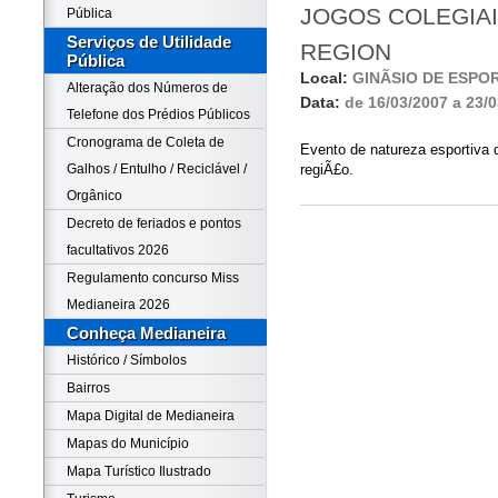
JOGOS COLEGIAI
Pública
Serviços de Utilidade
REGION
Pública
Local:
GINÃSIO DE ESP
Alteração dos Números de
Data:
de 16/03/2007 a 23/
Telefone dos Prédios Públicos
Cronograma de Coleta de
Evento de natureza esportiva 
Galhos / Entulho / Reciclável /
regiÃ£o.
Orgânico
Decreto de feriados e pontos
facultativos 2026
Regulamento concurso Miss
Medianeira 2026
Conheça Medianeira
Histórico / Símbolos
Bairros
Mapa Digital de Medianeira
Mapas do Município
Mapa Turístico Ilustrado