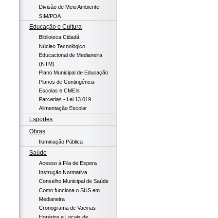
Divisão de Meio Ambiente
SIM/POA
Educação e Cultura
Biblioteca Cidadã
Núcleo Tecnológico
Educacional de Medianeira
(NTM)
Plano Municipal de Educação
Planos de Contingência -
Escolas e CMEIs
Parcerias - Lei 13.019
Alimentação Escolar
Esportes
Obras
Iluminação Pública
Saúde
Acesso à Fila de Espera
Instrução Normativa
Conselho Municipal de Saúde
Como funciona o SUS em
Medianeira
Cronograma de Vacinas
Horários e Locais de