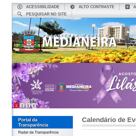
ACESSIBILIDADE
ALTO CONTRASTE
A
PESQUISAR NO SITE
INÍCIO
CONHEÇA MEDIANEIRA
TU
1
2
3
4
Calendário de Ev
Portal da
Transparência
Radar da Transparência