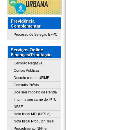
Previdência
Complementar
Processo de Seleção EFPC
Serviços Online
Finanças/Tributação
Certidão Negativa
Contas Públicas
Decreto e valor UFIME
Consulta Prévia
Doe seu Imposto de Renda
Imprima seu carnê do IPTU
NFSE
Nota fiscal MEI (NFS-e)
Nota fiscal Produtor Rural
Procedimento NFP-e