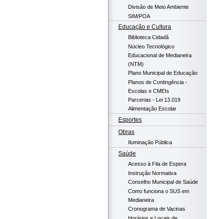
Divisão de Meio Ambiente
SIM/POA
Educação e Cultura
Biblioteca Cidadã
Núcleo Tecnológico
Educacional de Medianeira
(NTM)
Plano Municipal de Educação
Planos de Contingência -
Escolas e CMEIs
Parcerias - Lei 13.019
Alimentação Escolar
Esportes
Obras
Iluminação Pública
Saúde
Acesso à Fila de Espera
Instrução Normativa
Conselho Municipal de Saúde
Como funciona o SUS em
Medianeira
Cronograma de Vacinas
Horários e Locais de