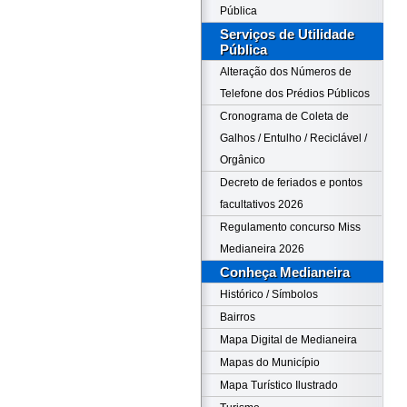
Pública
Serviços de Utilidade
Pública
Alteração dos Números de
Telefone dos Prédios Públicos
Cronograma de Coleta de
Galhos / Entulho / Reciclável /
Orgânico
Decreto de feriados e pontos
facultativos 2026
Regulamento concurso Miss
Medianeira 2026
Conheça Medianeira
Histórico / Símbolos
Bairros
Mapa Digital de Medianeira
Mapas do Município
Mapa Turístico Ilustrado