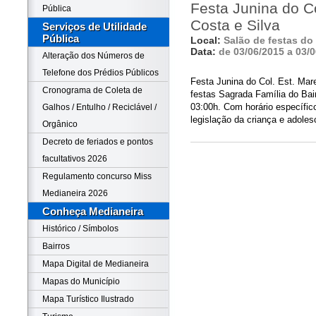
Festa Junina do Co
Pública
Costa e Silva
Serviços de Utilidade
Pública
Local:
Salão de festas do
Data:
de 03/06/2015 a 03/
Alteração dos Números de
Telefone dos Prédios Públicos
Festa Junina do Col. Est. Mare
Cronograma de Coleta de
festas Sagrada Família do Bai
03:00h. Com horário específic
Galhos / Entulho / Reciclável /
legislação da criança e adoles
Orgânico
Decreto de feriados e pontos
facultativos 2026
Regulamento concurso Miss
Medianeira 2026
Conheça Medianeira
Histórico / Símbolos
Bairros
Mapa Digital de Medianeira
Mapas do Município
Mapa Turístico Ilustrado