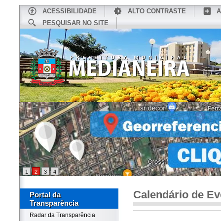
ACESSIBILIDADE
ALTO CONTRASTE
A
PESQUISAR NO SITE
INÍCIO
CONHEÇA MEDIANEIRA
TU
1
2
3
4
Calendário de Ev
Portal da
Transparência
Radar da Transparência