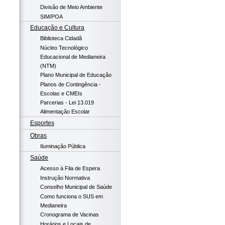
Divisão de Meio Ambiente
SIM/POA
Educação e Cultura
Biblioteca Cidadã
Núcleo Tecnológico
Educacional de Medianeira
(NTM)
Plano Municipal de Educação
Planos de Contingência -
Escolas e CMEIs
Parcerias - Lei 13.019
Alimentação Escolar
Esportes
Obras
Iluminação Pública
Saúde
Acesso à Fila de Espera
Instrução Normativa
Conselho Municipal de Saúde
Como funciona o SUS em
Medianeira
Cronograma de Vacinas
Horários e Locais de