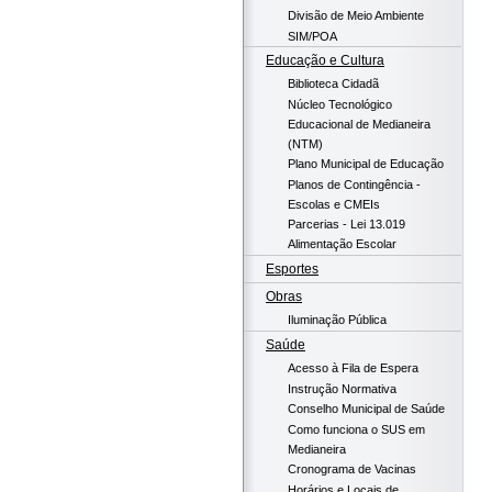
Divisão de Meio Ambiente
SIM/POA
Educação e Cultura
Biblioteca Cidadã
Núcleo Tecnológico
Educacional de Medianeira
(NTM)
Plano Municipal de Educação
Planos de Contingência -
Escolas e CMEIs
Parcerias - Lei 13.019
Alimentação Escolar
Esportes
Obras
Iluminação Pública
Saúde
Acesso à Fila de Espera
Instrução Normativa
Conselho Municipal de Saúde
Como funciona o SUS em
Medianeira
Cronograma de Vacinas
Horários e Locais de