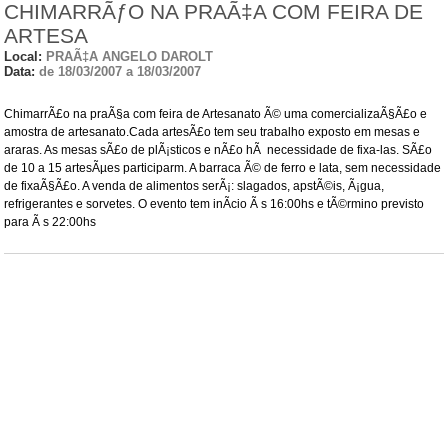
CHIMARRÃƒO NA PRAÃ‡A COM FEIRA DE
ARTESA
Local:
PRAÃ‡A ANGELO DAROLT
Data:
de 18/03/2007 a 18/03/2007
ChimarrÃ£o na praÃ§a com feira de Artesanato Ã© uma comercializaÃ§Ã£o e
amostra de artesanato.Cada artesÃ£o tem seu trabalho exposto em mesas e
araras. As mesas sÃ£o de plÃ¡sticos e nÃ£o hÃ necessidade de fixa-las. SÃ£o
de 10 a 15 artesÃµes participarm. A barraca Ã© de ferro e lata, sem necessidade
de fixaÃ§Ã£o. A venda de alimentos serÃ¡: slagados, apstÃ©is, Ã¡gua,
refrigerantes e sorvetes. O evento tem inÃ­cio Ã s 16:00hs e tÃ©rmino previsto
para Ã s 22:00hs