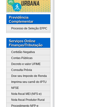
Previdência
Complementar
Processo de Seleção EFPC
Serviços Online
Finanças/Tributação
Certidão Negativa
Contas Públicas
Decreto e valor UFIME
Consulta Prévia
Doe seu Imposto de Renda
Imprima seu carnê do IPTU
NFSE
Nota fiscal MEI (NFS-e)
Nota fiscal Produtor Rural
Procedimento NFP-e