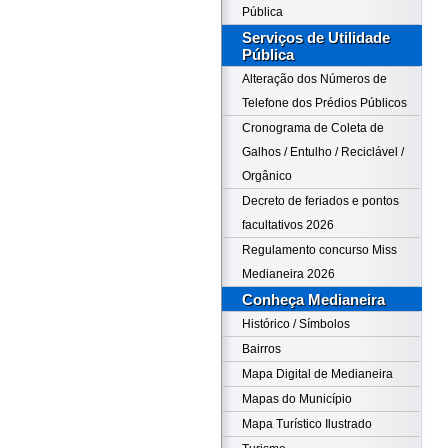
Pública
Serviços de Utilidade
Pública
Alteração dos Números de
Telefone dos Prédios Públicos
Cronograma de Coleta de
Galhos / Entulho / Reciclável /
Orgânico
Decreto de feriados e pontos
facultativos 2026
Regulamento concurso Miss
Medianeira 2026
Conheça Medianeira
Histórico / Símbolos
Bairros
Mapa Digital de Medianeira
Mapas do Município
Mapa Turístico Ilustrado