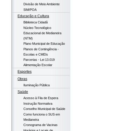
Divisão de Meio Ambiente
SIM/POA
Educação e Cultura
Biblioteca Cidadã
Núcleo Tecnológico
Educacional de Medianeira
(NTM)
Plano Municipal de Educação
Planos de Contingência -
Escolas e CMEIs
Parcerias - Lei 13.019
Alimentação Escolar
Esportes
Obras
Iluminação Pública
Saúde
Acesso à Fila de Espera
Instrução Normativa
Conselho Municipal de Saúde
Como funciona o SUS em
Medianeira
Cronograma de Vacinas
Horários e Locais de