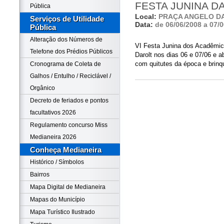
FESTA JUNINA D
Pública
Local:
PRAÇA ANGELO D
Serviços de Utilidade
Data:
de 06/06/2008 a 07/
Pública
Alteração dos Números de
VI Festa Junina dos Acadêmi
Telefone dos Prédios Públicos
Darolt nos dias 06 e 07/06 e a
com quitutes da época e brinqu
Cronograma de Coleta de
Galhos / Entulho / Reciclável /
Orgânico
Decreto de feriados e pontos
facultativos 2026
Regulamento concurso Miss
Medianeira 2026
Conheça Medianeira
Histórico / Símbolos
Bairros
Mapa Digital de Medianeira
Mapas do Município
Mapa Turístico Ilustrado