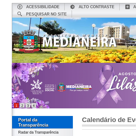
ACESSIBILIDADE
ALTO CONTRASTE
A
PESQUISAR NO SITE
INÍCIO
CONHEÇA MEDIANEIRA
TU
1
2
3
4
Calendário de Ev
Portal da
Transparência
Radar da Transparência