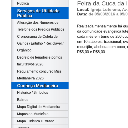
Feira da Cuca da I
Pública
Local:
Igreja Luterana, A
Serviços de Utilidade
Data:
de 05/03/2016 a 05/
Pública
Alteração dos Números de
Realizada mensalmente há quas
Telefone dos Prédios Públicos
da comunidade evangélica lute
cada mês em torno de 250 cuc
Cronograma de Coleta de
em 10 sabores: tradicional, uv
Galhos / Entulho / Reciclável /
requeijão, abobora com coco, 
Orgânico
R$5,00 e R$8,00.
Decreto de feriados e pontos
facultativos 2026
Regulamento concurso Miss
Medianeira 2026
Conheça Medianeira
Histórico / Símbolos
Bairros
Mapa Digital de Medianeira
Mapas do Município
Mapa Turístico Ilustrado