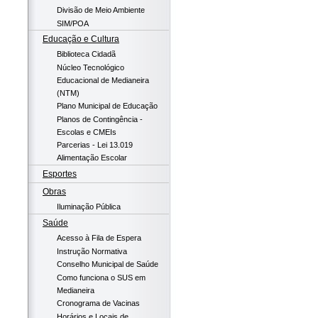
Divisão de Meio Ambiente
SIM/POA
Educação e Cultura
Biblioteca Cidadã
Núcleo Tecnológico
Educacional de Medianeira
(NTM)
Plano Municipal de Educação
Planos de Contingência -
Escolas e CMEIs
Parcerias - Lei 13.019
Alimentação Escolar
Esportes
Obras
Iluminação Pública
Saúde
Acesso à Fila de Espera
Instrução Normativa
Conselho Municipal de Saúde
Como funciona o SUS em
Medianeira
Cronograma de Vacinas
Horários e Locais de