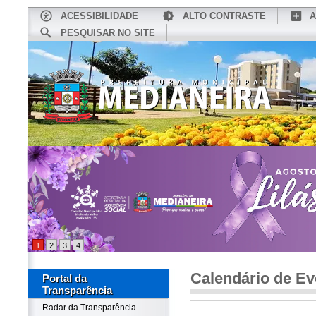
ACESSIBILIDADE
ALTO CONTRASTE
A
PESQUISAR NO SITE
INÍCIO
CONHEÇA MEDIANEIRA
TU
1
2
3
4
Calendário de Ev
Portal da
Transparência
Radar da Transparência