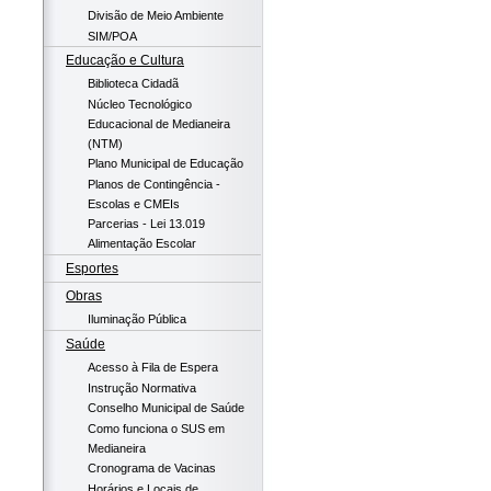
Divisão de Meio Ambiente
SIM/POA
Educação e Cultura
Biblioteca Cidadã
Núcleo Tecnológico
Educacional de Medianeira
(NTM)
Plano Municipal de Educação
Planos de Contingência -
Escolas e CMEIs
Parcerias - Lei 13.019
Alimentação Escolar
Esportes
Obras
Iluminação Pública
Saúde
Acesso à Fila de Espera
Instrução Normativa
Conselho Municipal de Saúde
Como funciona o SUS em
Medianeira
Cronograma de Vacinas
Horários e Locais de