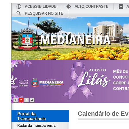
ACESSIBILIDADE
ALTO CONTRASTE
A
PESQUISAR NO SITE
INÍCIO
CONHEÇA MEDIANEIRA
TU
1
2
3
4
Calendário de Ev
Portal da
Transparência
Radar da Transparência