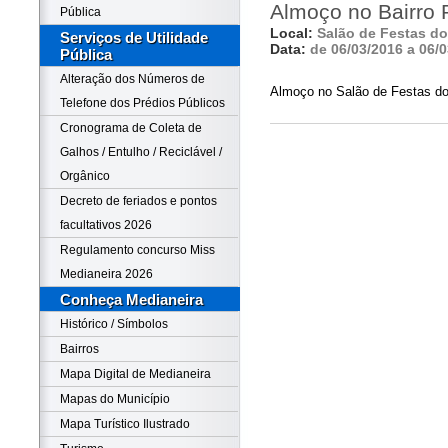
Almoço no Bairro 
Pública
Local:
Salão de Festas do
Serviços de Utilidade
Data:
de 06/03/2016 a 06/
Pública
Alteração dos Números de
Almoço no Salão de Festas do
Telefone dos Prédios Públicos
Cronograma de Coleta de
Galhos / Entulho / Reciclável /
Orgânico
Decreto de feriados e pontos
facultativos 2026
Regulamento concurso Miss
Medianeira 2026
Conheça Medianeira
Histórico / Símbolos
Bairros
Mapa Digital de Medianeira
Mapas do Município
Mapa Turístico Ilustrado