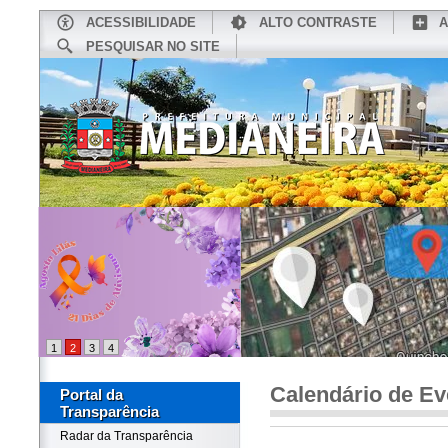
ACESSIBILIDADE
ALTO CONTRASTE
A
PESQUISAR NO SITE
INÍCIO
CONHEÇA MEDIANEIRA
TU
1
2
3
4
Calendário de Ev
Portal da
Transparência
Radar da Transparência