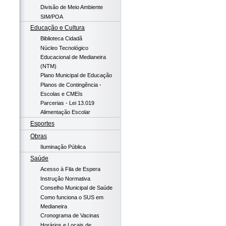
Divisão de Meio Ambiente
SIM/POA
Educação e Cultura
Biblioteca Cidadã
Núcleo Tecnológico
Educacional de Medianeira
(NTM)
Plano Municipal de Educação
Planos de Contingência -
Escolas e CMEIs
Parcerias - Lei 13.019
Alimentação Escolar
Esportes
Obras
Iluminação Pública
Saúde
Acesso à Fila de Espera
Instrução Normativa
Conselho Municipal de Saúde
Como funciona o SUS em
Medianeira
Cronograma de Vacinas
Horários e Locais de