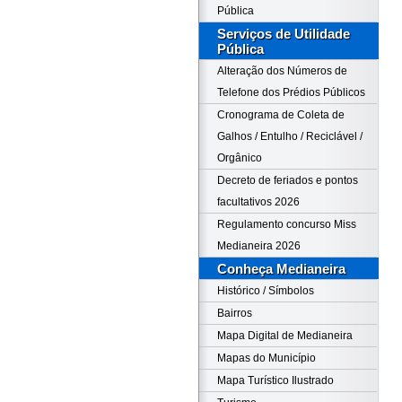
Pública
Serviços de Utilidade
Pública
Alteração dos Números de
Telefone dos Prédios Públicos
Cronograma de Coleta de
Galhos / Entulho / Reciclável /
Orgânico
Decreto de feriados e pontos
facultativos 2026
Regulamento concurso Miss
Medianeira 2026
Conheça Medianeira
Histórico / Símbolos
Bairros
Mapa Digital de Medianeira
Mapas do Município
Mapa Turístico Ilustrado