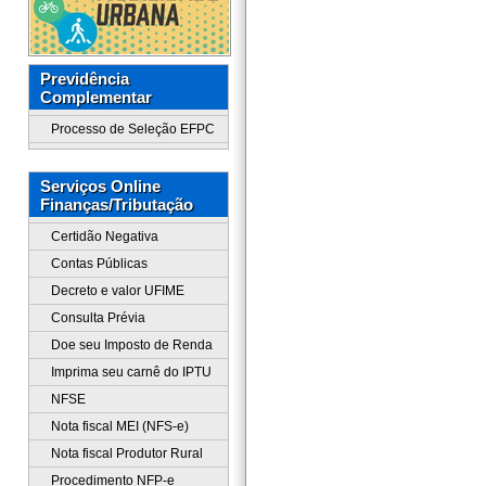
Previdência
Complementar
Processo de Seleção EFPC
Serviços Online
Finanças/Tributação
Certidão Negativa
Contas Públicas
Decreto e valor UFIME
Consulta Prévia
Doe seu Imposto de Renda
Imprima seu carnê do IPTU
NFSE
Nota fiscal MEI (NFS-e)
Nota fiscal Produtor Rural
Procedimento NFP-e