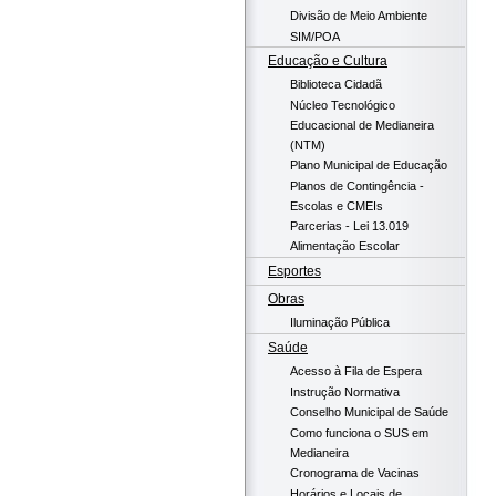
Divisão de Meio Ambiente
SIM/POA
Educação e Cultura
Biblioteca Cidadã
Núcleo Tecnológico
Educacional de Medianeira
(NTM)
Plano Municipal de Educação
Planos de Contingência -
Escolas e CMEIs
Parcerias - Lei 13.019
Alimentação Escolar
Esportes
Obras
Iluminação Pública
Saúde
Acesso à Fila de Espera
Instrução Normativa
Conselho Municipal de Saúde
Como funciona o SUS em
Medianeira
Cronograma de Vacinas
Horários e Locais de