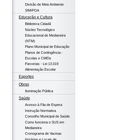
Divisão de Meio Ambiente
SIM/POA
Educação e Cultura
Biblioteca Cidadã
Núcleo Tecnológico
Educacional de Medianeira
(NTM)
Plano Municipal de Educação
Planos de Contingência -
Escolas e CMEIs
Parcerias - Lei 13.019
Alimentação Escolar
Esportes
Obras
Iluminação Pública
Saúde
Acesso à Fila de Espera
Instrução Normativa
Conselho Municipal de Saúde
Como funciona o SUS em
Medianeira
Cronograma de Vacinas
Horários e Locais de