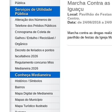
Marcha Contra as
Pública
Iguaçu
Serviços de Utilidade
Pública
Local:
Pavilhão de Festas 
Centro.
Alteração dos Números de
Data:
de 24/06/2016 a 24/
Telefone dos Prédios Públicos
Cronograma de Coleta de
Marcha contra as drogas reali
pavilhão de festas da Igreja M
Galhos / Entulho / Reciclável /
Orgânico
Decreto de feriados e pontos
facultativos 2026
Regulamento concurso Miss
Medianeira 2026
Conheça Medianeira
Histórico / Símbolos
Bairros
Mapa Digital de Medianeira
Mapas do Município
Mapa Turístico Ilustrado