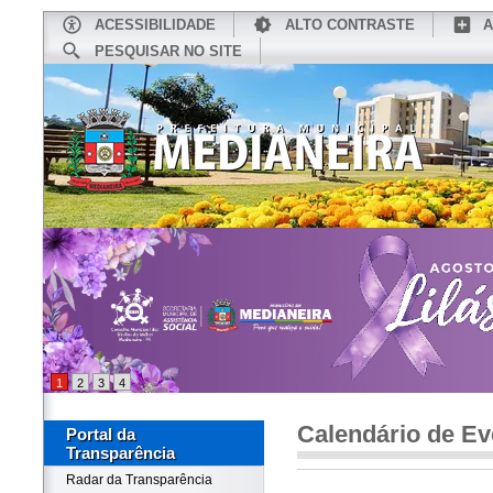
ACESSIBILIDADE
ALTO CONTRASTE
A
PESQUISAR NO SITE
INÍCIO
CONHEÇA MEDIANEIRA
TU
1
2
3
4
Calendário de Ev
Portal da
Transparência
Radar da Transparência