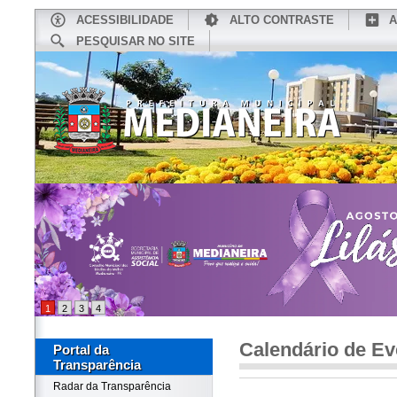
ACESSIBILIDADE
ALTO CONTRASTE
A
PESQUISAR NO SITE
INÍCIO
CONHEÇA MEDIANEIRA
TU
1
2
3
4
Calendário de Ev
Portal da
Transparência
Radar da Transparência