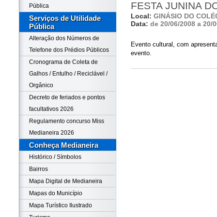
FESTA JUNINA 
Pública
Local:
GINÁSIO DO COL
Serviços de Utilidade
Data:
de 20/06/2008 a 20/
Pública
Alteração dos Números de
Evento cultural, com apresent
Telefone dos Prédios Públicos
evento.
Cronograma de Coleta de
Galhos / Entulho / Reciclável /
Orgânico
Decreto de feriados e pontos
facultativos 2026
Regulamento concurso Miss
Medianeira 2026
Conheça Medianeira
Histórico / Símbolos
Bairros
Mapa Digital de Medianeira
Mapas do Município
Mapa Turístico Ilustrado