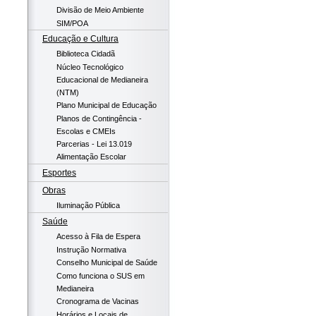
Divisão de Meio Ambiente
SIM/POA
Educação e Cultura
Biblioteca Cidadã
Núcleo Tecnológico
Educacional de Medianeira
(NTM)
Plano Municipal de Educação
Planos de Contingência -
Escolas e CMEIs
Parcerias - Lei 13.019
Alimentação Escolar
Esportes
Obras
Iluminação Pública
Saúde
Acesso à Fila de Espera
Instrução Normativa
Conselho Municipal de Saúde
Como funciona o SUS em
Medianeira
Cronograma de Vacinas
Horários e Locais de