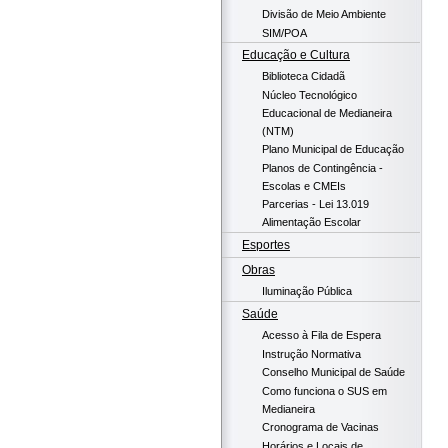
Divisão de Meio Ambiente
SIM/POA
Educação e Cultura
Biblioteca Cidadã
Núcleo Tecnológico
Educacional de Medianeira
(NTM)
Plano Municipal de Educação
Planos de Contingência -
Escolas e CMEIs
Parcerias - Lei 13.019
Alimentação Escolar
Esportes
Obras
Iluminação Pública
Saúde
Acesso à Fila de Espera
Instrução Normativa
Conselho Municipal de Saúde
Como funciona o SUS em
Medianeira
Cronograma de Vacinas
Horários e Locais de