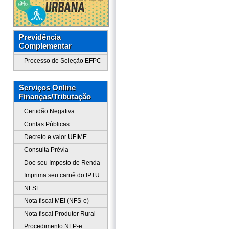
Previdência
Complementar
Processo de Seleção EFPC
Serviços Online
Finanças/Tributação
Certidão Negativa
Contas Públicas
Decreto e valor UFIME
Consulta Prévia
Doe seu Imposto de Renda
Imprima seu carnê do IPTU
NFSE
Nota fiscal MEI (NFS-e)
Nota fiscal Produtor Rural
Procedimento NFP-e