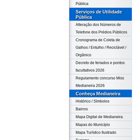
Pública
Serviços de Utilidade
Pública
Alteração dos Números de
Telefone dos Prédios Públicos
Cronograma de Coleta de
Galhos / Entulho / Reciclável /
Orgânico
Decreto de feriados e pontos
facultativos 2026
Regulamento concurso Miss
Medianeira 2026
Conheça Medianeira
Histórico / Símbolos
Bairros
Mapa Digital de Medianeira
Mapas do Município
Mapa Turístico Ilustrado