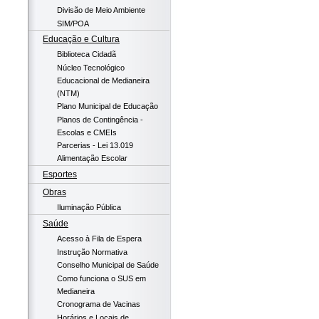
Divisão de Meio Ambiente
SIM/POA
Educação e Cultura
Biblioteca Cidadã
Núcleo Tecnológico
Educacional de Medianeira
(NTM)
Plano Municipal de Educação
Planos de Contingência -
Escolas e CMEIs
Parcerias - Lei 13.019
Alimentação Escolar
Esportes
Obras
Iluminação Pública
Saúde
Acesso à Fila de Espera
Instrução Normativa
Conselho Municipal de Saúde
Como funciona o SUS em
Medianeira
Cronograma de Vacinas
Horários e Locais de