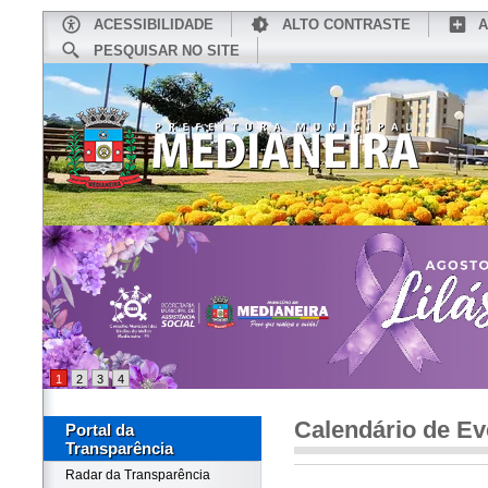
ACESSIBILIDADE
ALTO CONTRASTE
A
PESQUISAR NO SITE
INÍCIO
CONHEÇA MEDIANEIRA
TU
1
2
3
4
Calendário de Ev
Portal da
Transparência
Radar da Transparência