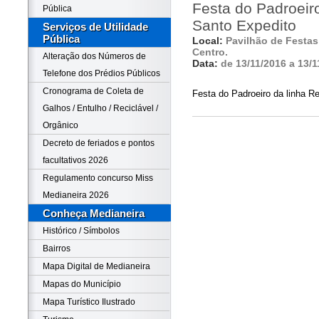
Festa do Padroeir
Pública
Santo Expedito
Serviços de Utilidade
Pública
Local:
Pavilhão de Festas 
Centro.
Alteração dos Números de
Data:
de 13/11/2016 a 13/1
Telefone dos Prédios Públicos
Cronograma de Coleta de
Festa do Padroeiro da linha R
Galhos / Entulho / Reciclável /
Orgânico
Decreto de feriados e pontos
facultativos 2026
Regulamento concurso Miss
Medianeira 2026
Conheça Medianeira
Histórico / Símbolos
Bairros
Mapa Digital de Medianeira
Mapas do Município
Mapa Turístico Ilustrado