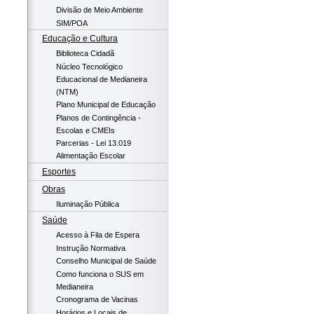
Divisão de Meio Ambiente
SIM/POA
Educação e Cultura
Biblioteca Cidadã
Núcleo Tecnológico
Educacional de Medianeira
(NTM)
Plano Municipal de Educação
Planos de Contingência -
Escolas e CMEIs
Parcerias - Lei 13.019
Alimentação Escolar
Esportes
Obras
Iluminação Pública
Saúde
Acesso à Fila de Espera
Instrução Normativa
Conselho Municipal de Saúde
Como funciona o SUS em
Medianeira
Cronograma de Vacinas
Horários e Locais de