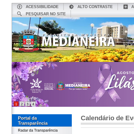
ACESSIBILIDADE
ALTO CONTRASTE
A
PESQUISAR NO SITE
INÍCIO
CONHEÇA MEDIANEIRA
TU
1
2
3
4
Calendário de Ev
Portal da
Transparência
Radar da Transparência