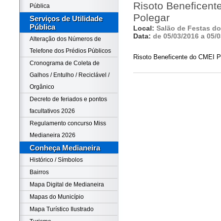
Risoto Beneficen
Pública
Polegar
Serviços de Utilidade
Pública
Local:
Salão de Festas do
Data:
de 05/03/2016 a 05/
Alteração dos Números de
Telefone dos Prédios Públicos
Risoto Beneficente do CMEI 
Cronograma de Coleta de
Galhos / Entulho / Reciclável /
Orgânico
Decreto de feriados e pontos
facultativos 2026
Regulamento concurso Miss
Medianeira 2026
Conheça Medianeira
Histórico / Símbolos
Bairros
Mapa Digital de Medianeira
Mapas do Município
Mapa Turístico Ilustrado