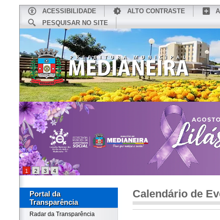
ACESSIBILIDADE
ALTO CONTRASTE
A
PESQUISAR NO SITE
INÍCIO
CONHEÇA MEDIANEIRA
TU
1
2
3
4
Calendário de Ev
Portal da
Transparência
Radar da Transparência