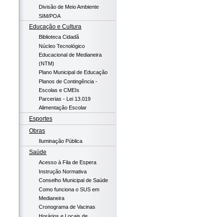
Divisão de Meio Ambiente
SIM/POA
Educação e Cultura
Biblioteca Cidadã
Núcleo Tecnológico
Educacional de Medianeira
(NTM)
Plano Municipal de Educação
Planos de Contingência -
Escolas e CMEIs
Parcerias - Lei 13.019
Alimentação Escolar
Esportes
Obras
Iluminação Pública
Saúde
Acesso à Fila de Espera
Instrução Normativa
Conselho Municipal de Saúde
Como funciona o SUS em
Medianeira
Cronograma de Vacinas
Horários e Locais de