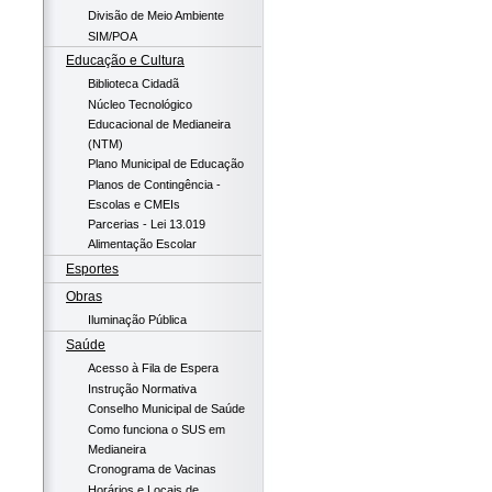
Divisão de Meio Ambiente
SIM/POA
Educação e Cultura
Biblioteca Cidadã
Núcleo Tecnológico
Educacional de Medianeira
(NTM)
Plano Municipal de Educação
Planos de Contingência -
Escolas e CMEIs
Parcerias - Lei 13.019
Alimentação Escolar
Esportes
Obras
Iluminação Pública
Saúde
Acesso à Fila de Espera
Instrução Normativa
Conselho Municipal de Saúde
Como funciona o SUS em
Medianeira
Cronograma de Vacinas
Horários e Locais de