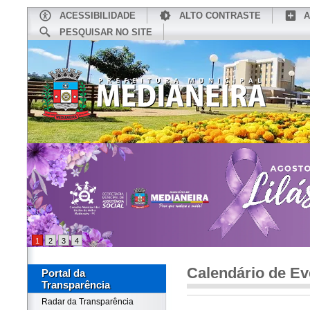
ACESSIBILIDADE
ALTO CONTRASTE
A
PESQUISAR NO SITE
INÍCIO
CONHEÇA MEDIANEIRA
TU
1
2
3
4
Calendário de Ev
Portal da
Transparência
Radar da Transparência