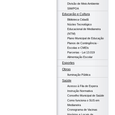
Divisão de Meio Ambiente
SIM/POA
Educação e Cultura
Biblioteca Cidadã
Núcleo Tecnológico
Educacional de Medianeira
(NTM)
Plano Municipal de Educação
Planos de Contingência -
Escolas e CMEIs
Parcerias - Lei 13.019
Alimentação Escolar
Esportes
Obras
Iluminação Pública
Saúde
Acesso à Fila de Espera
Instrução Normativa
Conselho Municipal de Saúde
Como funciona o SUS em
Medianeira
Cronograma de Vacinas
Horários e Locais de