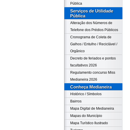
Pública
Serviços de Utilidade
Pública
Alteração dos Números de
Telefone dos Prédios Públicos
Cronograma de Coleta de
Galhos / Entulho / Reciclável /
Orgânico
Decreto de feriados e pontos
facultativos 2026
Regulamento concurso Miss
Medianeira 2026
Conheça Medianeira
Histórico / Símbolos
Bairros
Mapa Digital de Medianeira
Mapas do Município
Mapa Turístico Ilustrado