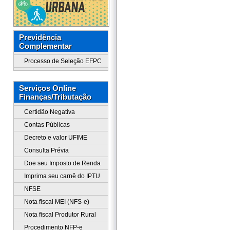
Previdência
Complementar
Processo de Seleção EFPC
Serviços Online
Finanças/Tributação
Certidão Negativa
Contas Públicas
Decreto e valor UFIME
Consulta Prévia
Doe seu Imposto de Renda
Imprima seu carnê do IPTU
NFSE
Nota fiscal MEI (NFS-e)
Nota fiscal Produtor Rural
Procedimento NFP-e