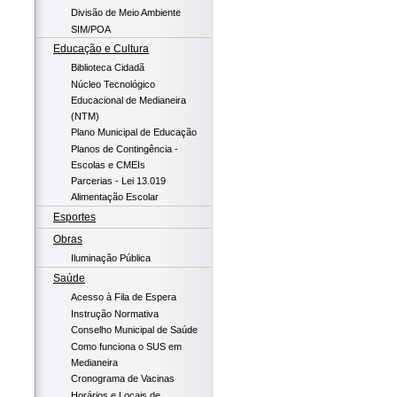
Divisão de Meio Ambiente
SIM/POA
Educação e Cultura
Biblioteca Cidadã
Núcleo Tecnológico
Educacional de Medianeira
(NTM)
Plano Municipal de Educação
Planos de Contingência -
Escolas e CMEIs
Parcerias - Lei 13.019
Alimentação Escolar
Esportes
Obras
Iluminação Pública
Saúde
Acesso à Fila de Espera
Instrução Normativa
Conselho Municipal de Saúde
Como funciona o SUS em
Medianeira
Cronograma de Vacinas
Horários e Locais de