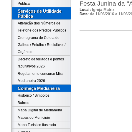
Festa Junina da ''
Pública
Local:
Igreja Matriz
Serviços de Utilidade
Data:
de 11/06/2016 a 11/06/2
Pública
Alteração dos Números de
Telefone dos Prédios Públicos
Cronograma de Coleta de
Galhos / Entulho / Reciclável /
Orgânico
Decreto de feriados e pontos
facultativos 2026
Regulamento concurso Miss
Medianeira 2026
Conheça Medianeira
Histórico / Símbolos
Bairros
Mapa Digital de Medianeira
Mapas do Município
Mapa Turístico Ilustrado