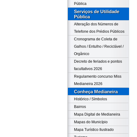
Pública
Serviços de Utilidade
Pública
Alteração dos Números de
Telefone dos Prédios Públicos
Cronograma de Coleta de
Galhos / Entulho / Reciclável /
Orgânico
Decreto de feriados e pontos
facultativos 2026
Regulamento concurso Miss
Medianeira 2026
Conheça Medianeira
Histórico / Símbolos
Bairros
Mapa Digital de Medianeira
Mapas do Município
Mapa Turístico Ilustrado