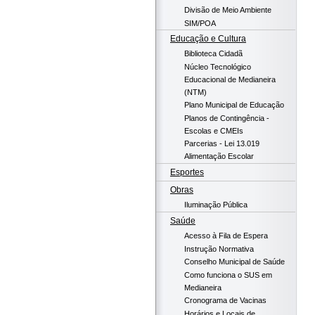
Divisão de Meio Ambiente
SIM/POA
Educação e Cultura
Biblioteca Cidadã
Núcleo Tecnológico
Educacional de Medianeira
(NTM)
Plano Municipal de Educação
Planos de Contingência -
Escolas e CMEIs
Parcerias - Lei 13.019
Alimentação Escolar
Esportes
Obras
Iluminação Pública
Saúde
Acesso à Fila de Espera
Instrução Normativa
Conselho Municipal de Saúde
Como funciona o SUS em
Medianeira
Cronograma de Vacinas
Horários e Locais de