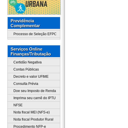
Previdência
Complementar
Processo de Seleção EFPC
Serviços Online
Finanças/Tributação
Certidão Negativa
Contas Públicas
Decreto e valor UFIME
Consulta Prévia
Doe seu Imposto de Renda
Imprima seu carnê do IPTU
NFSE
Nota fiscal MEI (NFS-e)
Nota fiscal Produtor Rural
Procedimento NFP-e