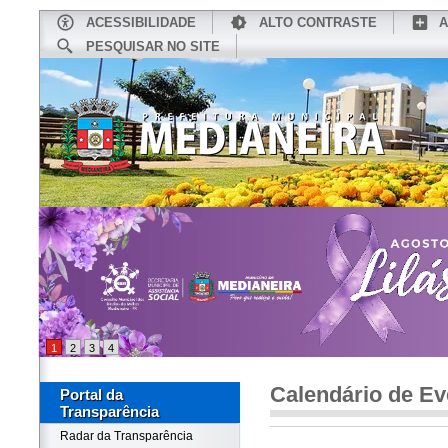
ACESSIBILIDADE
ALTO CONTRASTE
A
PESQUISAR NO SITE
INÍCIO
CONHEÇA MEDIANEIRA
TU
1
2
3
4
Calendário de Ev
Portal da
Transparência
Radar da Transparência