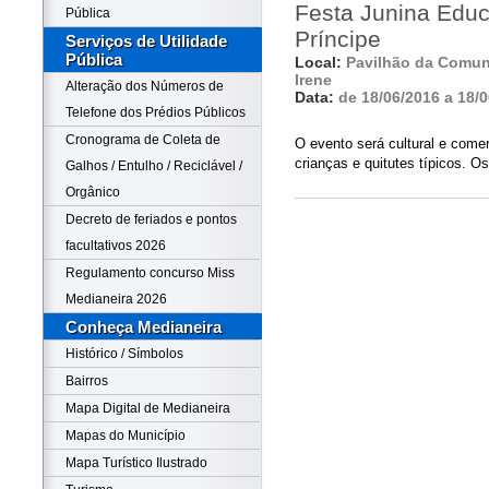
Festa Junina Educ
Pública
Príncipe
Serviços de Utilidade
Pública
Local:
Pavilhão da Comun
Irene
Alteração dos Números de
Data:
de 18/06/2016 a 18/
Telefone dos Prédios Públicos
Cronograma de Coleta de
O evento será cultural e come
crianças e quitutes típicos. 
Galhos / Entulho / Reciclável /
Orgânico
Decreto de feriados e pontos
facultativos 2026
Regulamento concurso Miss
Medianeira 2026
Conheça Medianeira
Histórico / Símbolos
Bairros
Mapa Digital de Medianeira
Mapas do Município
Mapa Turístico Ilustrado