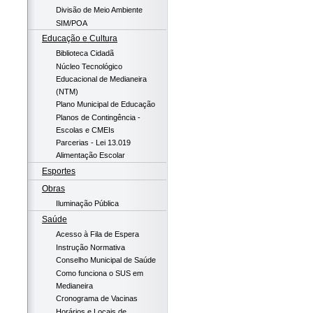
Divisão de Meio Ambiente
SIM/POA
Educação e Cultura
Biblioteca Cidadã
Núcleo Tecnológico
Educacional de Medianeira
(NTM)
Plano Municipal de Educação
Planos de Contingência -
Escolas e CMEIs
Parcerias - Lei 13.019
Alimentação Escolar
Esportes
Obras
Iluminação Pública
Saúde
Acesso à Fila de Espera
Instrução Normativa
Conselho Municipal de Saúde
Como funciona o SUS em
Medianeira
Cronograma de Vacinas
Horários e Locais de