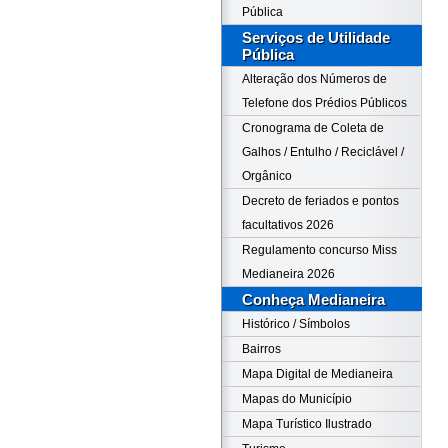
Pública
Serviços de Utilidade
Pública
Alteração dos Números de
Telefone dos Prédios Públicos
Cronograma de Coleta de
Galhos / Entulho / Reciclável /
Orgânico
Decreto de feriados e pontos
facultativos 2026
Regulamento concurso Miss
Medianeira 2026
Conheça Medianeira
Histórico / Símbolos
Bairros
Mapa Digital de Medianeira
Mapas do Município
Mapa Turístico Ilustrado