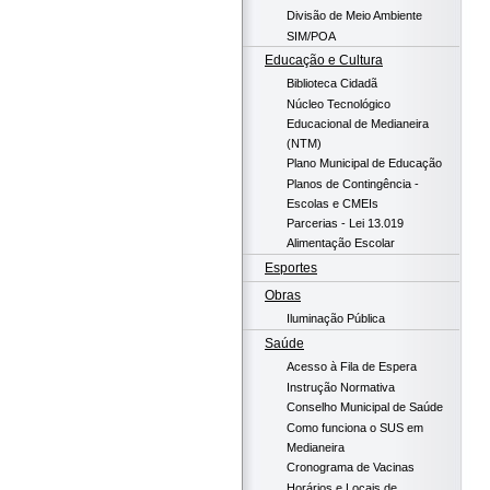
Divisão de Meio Ambiente
SIM/POA
Educação e Cultura
Biblioteca Cidadã
Núcleo Tecnológico
Educacional de Medianeira
(NTM)
Plano Municipal de Educação
Planos de Contingência -
Escolas e CMEIs
Parcerias - Lei 13.019
Alimentação Escolar
Esportes
Obras
Iluminação Pública
Saúde
Acesso à Fila de Espera
Instrução Normativa
Conselho Municipal de Saúde
Como funciona o SUS em
Medianeira
Cronograma de Vacinas
Horários e Locais de