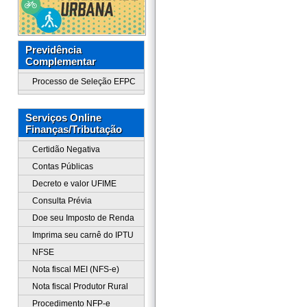
Previdência
Complementar
Processo de Seleção EFPC
Serviços Online
Finanças/Tributação
Certidão Negativa
Contas Públicas
Decreto e valor UFIME
Consulta Prévia
Doe seu Imposto de Renda
Imprima seu carnê do IPTU
NFSE
Nota fiscal MEI (NFS-e)
Nota fiscal Produtor Rural
Procedimento NFP-e