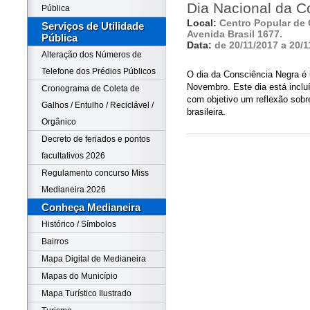
Dia Nacional da C
Pública
Local:
Centro Popular de 
Serviços de Utilidade
Avenida Brasil 1677.
Pública
Data:
de 20/11/2017 a 20/1
Alteração dos Números de
Telefone dos Prédios Públicos
O dia da Consciência Negra é 
Novembro. Este dia está incl
Cronograma de Coleta de
com objetivo um reflexão sobr
Galhos / Entulho / Reciclável /
brasileira.
Orgânico
Decreto de feriados e pontos
facultativos 2026
Regulamento concurso Miss
Medianeira 2026
Conheça Medianeira
Histórico / Símbolos
Bairros
Mapa Digital de Medianeira
Mapas do Município
Mapa Turístico Ilustrado