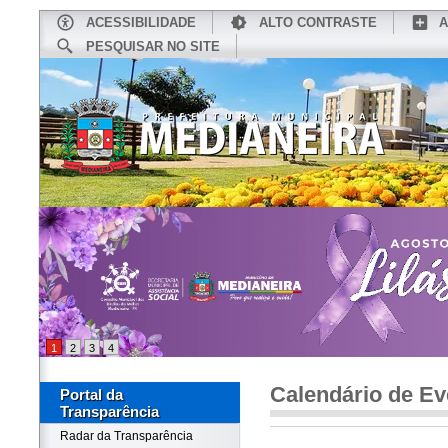
ACESSIBILIDADE
ALTO CONTRASTE
A
PESQUISAR NO SITE
INÍCIO
CONHEÇA MEDIANEIRA
TU
1
2
3
4
Calendário de Ev
Portal da
Transparência
Radar da Transparência