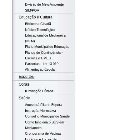
Divisão de Meio Ambiente
SIM/POA
Educação e Cultura
Biblioteca Cidadã
Núcleo Tecnológico
Educacional de Medianeira
(NTM)
Plano Municipal de Educação
Planos de Contingência -
Escolas e CMEIs
Parcerias - Lei 13.019
Alimentação Escolar
Esportes
Obras
Iluminação Pública
Saúde
Acesso à Fila de Espera
Instrução Normativa
Conselho Municipal de Saúde
Como funciona o SUS em
Medianeira
Cronograma de Vacinas
Horários e Locais de