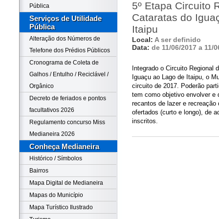
5º Etapa Circuito 
Pública
Cataratas do Igu
Serviços de Utilidade
Pública
Itaipu
Alteração dos Números de
Local:
A ser definido
Data:
de 11/06/2017 a 11/0
Telefone dos Prédios Públicos
Cronograma de Coleta de
Integrado o Circuito Regional 
Galhos / Entulho / Reciclável /
Iguaçu ao Lago de Itaipu, o Mu
circuito de 2017. Poderão parti
Orgânico
tem como objetivo envolver e d
Decreto de feriados e pontos
recantos de lazer e recreação 
facultativos 2026
ofertados (curto e longo), de 
inscritos.
Regulamento concurso Miss
Medianeira 2026
Conheça Medianeira
Histórico / Símbolos
Bairros
Mapa Digital de Medianeira
Mapas do Município
Mapa Turístico Ilustrado