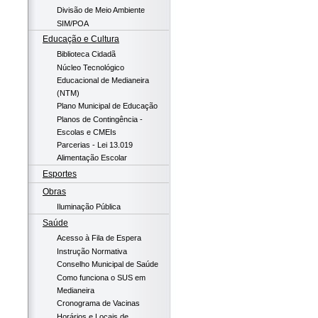
Divisão de Meio Ambiente
SIM/POA
Educação e Cultura
Biblioteca Cidadã
Núcleo Tecnológico
Educacional de Medianeira
(NTM)
Plano Municipal de Educação
Planos de Contingência -
Escolas e CMEIs
Parcerias - Lei 13.019
Alimentação Escolar
Esportes
Obras
Iluminação Pública
Saúde
Acesso à Fila de Espera
Instrução Normativa
Conselho Municipal de Saúde
Como funciona o SUS em
Medianeira
Cronograma de Vacinas
Horários e Locais de