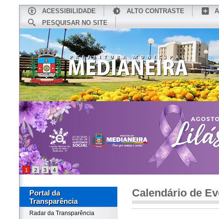
ACESSIBILIDADE
ALTO CONTRASTE
A
PESQUISAR NO SITE
INÍCIO
CONHEÇA MEDIANEIRA
TU
1
2
3
4
Calendário de Ev
Portal da
Transparência
Radar da Transparência