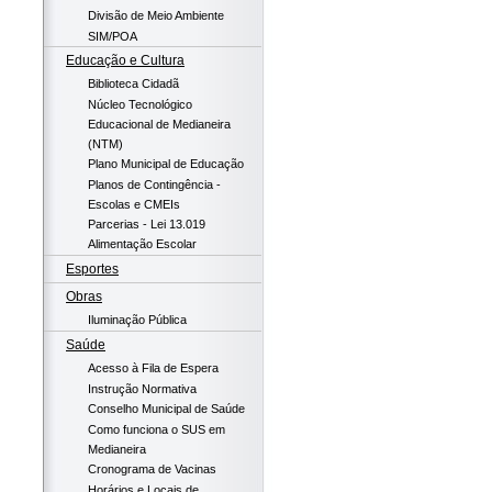
Divisão de Meio Ambiente
SIM/POA
Educação e Cultura
Biblioteca Cidadã
Núcleo Tecnológico
Educacional de Medianeira
(NTM)
Plano Municipal de Educação
Planos de Contingência -
Escolas e CMEIs
Parcerias - Lei 13.019
Alimentação Escolar
Esportes
Obras
Iluminação Pública
Saúde
Acesso à Fila de Espera
Instrução Normativa
Conselho Municipal de Saúde
Como funciona o SUS em
Medianeira
Cronograma de Vacinas
Horários e Locais de