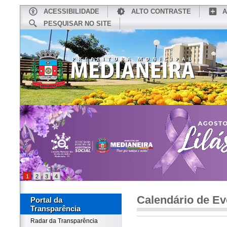
ACESSIBILIDADE
ALTO CONTRASTE
A
PESQUISAR NO SITE
INÍCIO
CONHEÇA MEDIANEIRA
TU
1
2
3
4
Calendário de Ev
Portal da
Transparência
Radar da Transparência