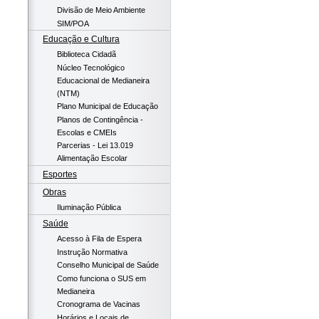
Divisão de Meio Ambiente
SIM/POA
Educação e Cultura
Biblioteca Cidadã
Núcleo Tecnológico
Educacional de Medianeira
(NTM)
Plano Municipal de Educação
Planos de Contingência -
Escolas e CMEIs
Parcerias - Lei 13.019
Alimentação Escolar
Esportes
Obras
Iluminação Pública
Saúde
Acesso à Fila de Espera
Instrução Normativa
Conselho Municipal de Saúde
Como funciona o SUS em
Medianeira
Cronograma de Vacinas
Horários e Locais de