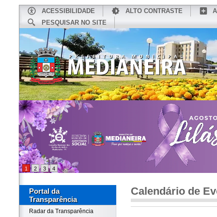
ACESSIBILIDADE
ALTO CONTRASTE
A
PESQUISAR NO SITE
INÍCIO
CONHEÇA MEDIANEIRA
TU
1
2
3
4
Calendário de Ev
Portal da
Transparência
Radar da Transparência